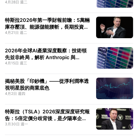
4月28日 週二
本支出三大變數決定MSFT估值修復路
徑
特斯拉2026年第一季財報前瞻：5萬輛
庫存壓頂、能源儲能腰斬，長期投資者
4月21日 週二
真正應關注的5個核心指標
2026年全球AI產業深度觀察：技術領
先並非終局，解析 Anthropic 與
4月15日 週三
OpenAI 的商業化分水嶺
揭秘美股「印鈔機」——從淨利潤率透
視明星股的商業底色
4月2日 週四
特斯拉（TSLA）2026深度深度研究報
告：5倍定價分歧背後，是夕陽車企還
3月30日 週一
是AI巨頭