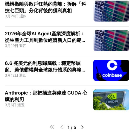
機構撤離與散戶狂熱的背離：拆解「科
技七巨頭」分化背後的獲利真相
3月26日 週四
2026年全球AI Agent產業深度解析：
從生產力工具到數位經濟新入口的範式
3月19日 週四
轉移
6.6 兆美元的利息歸屬戰：穩定幣崛
起、美債霸權與全球銀行體系的典範轉
3月12日 週四
移
Anthropic：那把插進英偉達 CUDA 心
臟的利刃
3月6日 週五




1
/
5