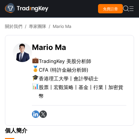

免費註冊

關於我們
/
專家團隊
/
Mario Ma
Mario Ma
💼
TradingKey 美股分析師
🏅
CFA (特許金融分析師)
🎓
香港理工大學丨會計學碩士
📊
股票丨宏觀策略丨基金丨行業丨加密貨
幣
個人簡介