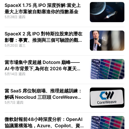
SpaceX 1.75 兆 IPO 深度拆解:當史上
最大上市案被自動塞進你的指數基金
5月28日 週四
SpaceX 2 兆 IPO 對特斯拉股東的潛在
影響：事實、推測與三個可驗證的觀察
5月20日 週三
信號
當市場集中度超越 Dotcom 巔峰——
AI 牛市背景下,為何在 2026 年夏天選
5月14日 週四
擇"換檔"
當 SaaS 席位制崩塌、推理超越訓練：
解碼 Neocloud 三巨頭 CoreWeave、
5月7日 週四
Nebius、IREN 的命運分岔
微軟財報前48小時深度分析：OpenAI
協議重構落地，Azure、Copilot、資