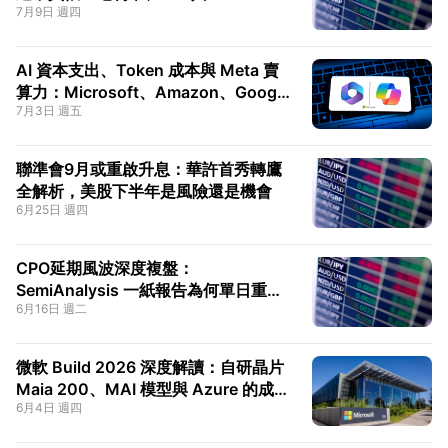
7月9日 週四
是關鍵
AI 資本支出、Token 成本與 Meta 賣
算力：Microsoft、Amazon、Google
7月3日 週五
三大雲估值重估
聯準會9月或重啟升息：華許首秀轉鷹
全解析，美股下半年是風險還是機會
6月25日 週四
CPO延期風波深度複盤：
SemiAnalysis 一紙報告為何單日重挫
6月16日 週二
美股光通訊，「延後」到底該不該信
微軟 Build 2026 深度解讀：自研晶片
Maia 200、MAI 模型與 Azure 的成本
6月4日 週四
反擊，兼論 Ackman 重倉微軟的長線
邏輯