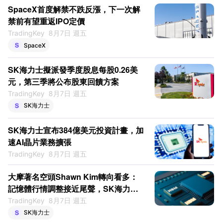
SpaceX首度解禁不跌反漲，下一次解
禁前有望重返IPO定價
TradingKey
8月7日 週五
SpaceX
SK海力士擬派發季度股息每股0.26美
元，第三季將公布股東回饋方案
TradingKey
8月7日 週五
SK海力士
SK海力士宣布384億美元投資計畫，加
速AI晶片業務擴張
TradingKey
8月7日 週五
大摩著名空頭Shawn Kim轉向看多：
記憶體行情調整接近尾聲，SK海力士
EPS上調13%
TradingKey
8月7日 週五
SK海力士