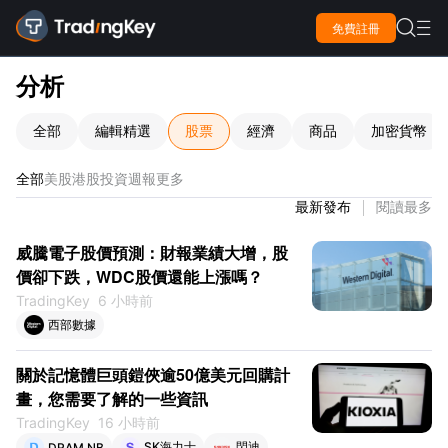

免費註冊

分析
全部
編輯精選
股票
經濟
商品
加密貨幣
全部
美股
港股
投資週報
更多
最新發布
閱讀最多
威騰電子股價預測：財報業績大增，股
價卻下跌，WDC股價還能上漲嗎？
TradingKey
6 小時前
西部數據
關於記憶體巨頭鎧俠逾50億美元回購計
畫，您需要了解的一些資訊
TradingKey
16 小時前
SK海力士
閃迪
DRAM.NB