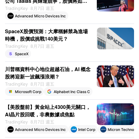
公司 Taalas 與輝達競爭，股價將如何
變動？
TradingKey
8月7日 週五
Advanced Micro Devices Inc
SpaceX股價預測：大摩稱解禁為進場
時機，股價或挑戰140美元？
TradingKey
8月7日 週五
SpaceX
川普稱資料中心地位超越石油，AI 概念
股將迎新一波飆漲浪潮？
TradingKey
8月7日 週五
Microsoft Corp
Alphabet Inc Class C
【美股盤前】黃金站上4300美元關口，
AI晶片股回暖，非農數據成焦點
TradingKey
8月7日 週五
Advanced Micro Devices Inc
Intel Corp
Micron Technolog