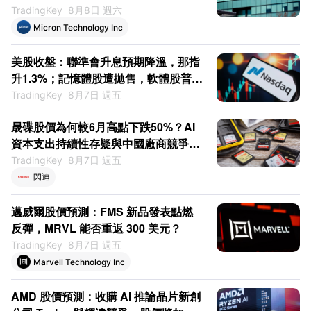
TradingKey
8月8日 週六
Micron Technology Inc
美股收盤：聯準會升息預期降溫，那指
升1.3%；記憶體股遭拋售，軟體股普
漲；SpaceX暴升15.83%
TradingKey
8月7日 週五
晟碟股價為何較6月高點下跌50%？AI
資本支出持續性存疑與中國廠商競爭力
提升
TradingKey
8月7日 週五
閃迪
邁威爾股價預測：FMS 新品發表點燃
反彈，MRVL 能否重返 300 美元？
TradingKey
8月7日 週五
Marvell Technology Inc
AMD 股價預測：收購 AI 推論晶片新創