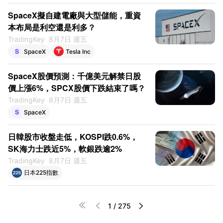
SpaceX擬自建電廠與大型儲能，重資
本布局是利空還是利多？
TradingKey
8月7日 週五
SpaceX
Tesla Inc
SpaceX股價預測：千億美元解禁日股
價上漲6%，SPCX股價下跌結束了嗎？
TradingKey
8月7日 週五
SpaceX
日韓股市收盤走低，KOSPI跌0.6%，
SK海力士跌近5%，軟銀跌逾2%
TradingKey
8月7日 週五
日本225指數




1
/
275