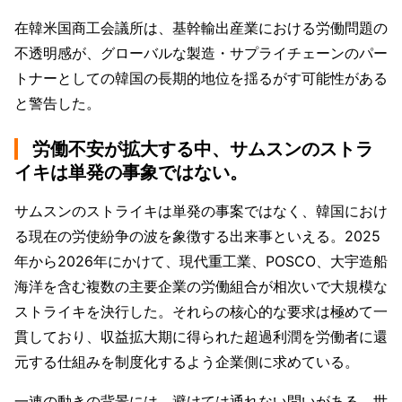
在韓米国商工会議所は、基幹輸出産業における労働問題の
不透明感が、グローバルな製造・サプライチェーンのパー
トナーとしての韓国の長期的地位を揺るがす可能性がある
と警告した。
労働不安が拡大する中、サムスンのストラ
イキは単発の事象ではない。
サムスンのストライキは単発の事案ではなく、韓国におけ
る現在の労使紛争の波を象徴する出来事といえる。2025
年から2026年にかけて、現代重工業、POSCO、大宇造船
海洋を含む複数の主要企業の労働組合が相次いで大規模な
ストライキを決行した。それらの核心的な要求は極めて一
貫しており、収益拡大期に得られた超過利潤を労働者に還
元する仕組みを制度化するよう企業側に求めている。
一連の動きの背景には、避けては通れない問いがある。世