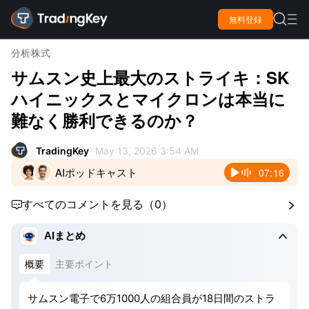

無料登録

分析
株式
サムスン史上最大のストライキ：SK
ハイニックスとマイクロンは本当に
難なく勝利できるのか？
TradingKey
May 13, 2026 3:54 AM
AIポッドキャスト
07:16
すべてのコメントを見る
（
0
）



AIまとめ
概要
主要ポイント
サムスン電子で6万1000人の組合員が18日間のストラ