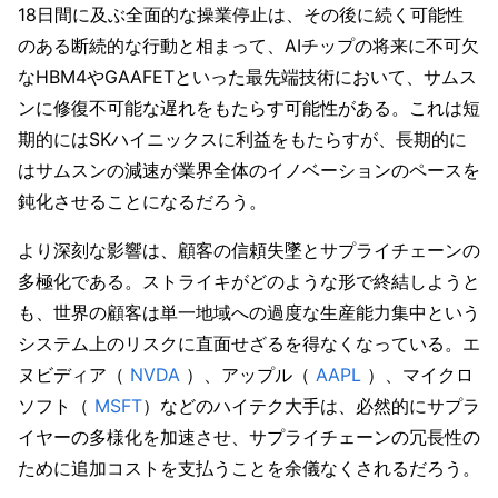
18日間に及ぶ全面的な操業停止は、その後に続く可能性
のある断続的な行動と相まって、AIチップの将来に不可欠
なHBM4やGAAFETといった最先端技術において、サムス
ンに修復不可能な遅れをもたらす可能性がある。これは短
期的にはSKハイニックスに利益をもたらすが、長期的に
はサムスンの減速が業界全体のイノベーションのペースを
鈍化させることになるだろう。
より深刻な影響は、顧客の信頼失墜とサプライチェーンの
多極化である。ストライキがどのような形で終結しようと
も、世界の顧客は単一地域への過度な生産能力集中という
システム上のリスクに直面せざるを得なくなっている。エ
ヌビディア（
 NVDA
 ）、アップル（
 AAPL
 ）、マイクロ
ソフト（
 MSFT
）などのハイテク大手は、必然的にサプラ
イヤーの多様化を加速させ、サプライチェーンの冗長性の
ために追加コストを支払うことを余儀なくされるだろう。