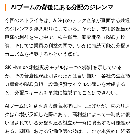
AIブームの背後にある分配のジレンマ
今回のストライキは、AI時代のテック企業が直面する共通
のジレンマを浮き彫りにしている。それは、技術的配当が
巨額の利益を生む中で、株主還元、研究開発（R&D）投
資、そして従業員の利益の間で、いかに持続可能な分配メ
カニズムを構築するかという点だ。
SK Hynixの利益配分モデルは一つの指針を示している
が、その普遍性が証明されたとは言い難い。各社の生産能
力構造やR&D負担、設備投資サイクルの違いを考慮する
と、分配スキームを単純に複製することはできない。
AIブームは利益を過去最高水準に押し上げたが、真のリス
クは市場が反転した際にあり、高利益によって一時的に覆
い隠されている分配を巡る対立が一斉に噴出する可能性が
ある。韓国における労働争議の波は、これが本質的に経済