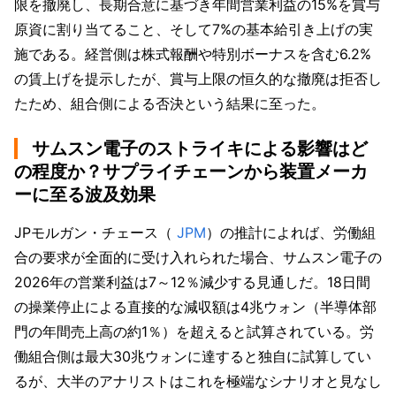
限を撤廃し、長期合意に基づき年間営業利益の15%を賞与
原資に割り当てること、そして7%の基本給引き上げの実
施である。経営側は株式報酬や特別ボーナスを含む6.2%
の賃上げを提示したが、賞与上限の恒久的な撤廃は拒否し
たため、組合側による否決という結果に至った。
サムスン電子のストライキによる影響はど
の程度か？サプライチェーンから装置メーカ
ーに至る波及効果
JPモルガン・チェース（
 JPM
）の推計によれば、労働組
合の要求が全面的に受け入れられた場合、サムスン電子の
2026年の営業利益は7～12％減少する見通しだ。18日間
の操業停止による直接的な減収額は4兆ウォン（半導体部
門の年間売上高の約1％）を超えると試算されている。労
働組合側は最大30兆ウォンに達すると独自に試算してい
るが、大半のアナリストはこれを極端なシナリオと見なし