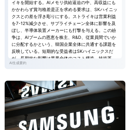
イキを開始する。AIメモリ供給逼迫の中、高収益にも
かかわらず賞与格差是正を求める要求は、SKハイニッ
クスとの差を浮き彫りにする。ストライキは営業利益
を7-12%減少させ、サプライチェーン全体に影響を及
ぼし、半導体装置メーカーにも打撃を与える。この紛
争は、AIブームの恩恵を株主、R&D、従業員間でいか
に分配するかという、韓国企業全体に共通する課題を
反映している。短期的な受益者はSKハイニックスだ
が、長期的な影響は業界全体のコスト構造、技術革
AI生成要約
新、サプライチェーンの多極化に及ぶ可能性がある。