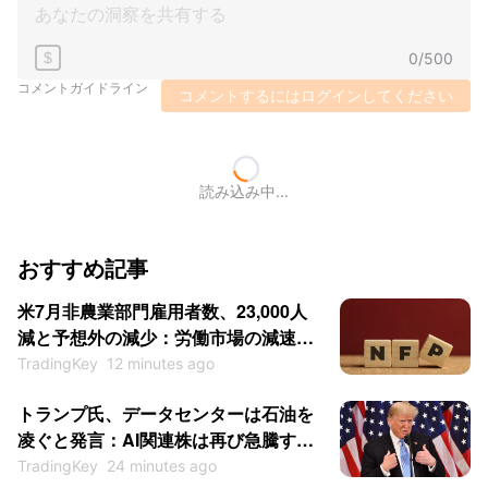
0
/
500
$
コメントガイドライン
コメントするにはログインしてください
読み込み中...
おすすめ記事
米7月非農業部門雇用者数、23,000人
減と予想外の減少：労働市場の減速で
FRB利下げ期待強まる
TradingKey
12 minutes ago
トランプ氏、データセンターは石油を
凌ぐと発言：AI関連株は再び急騰する
か？
TradingKey
24 minutes ago