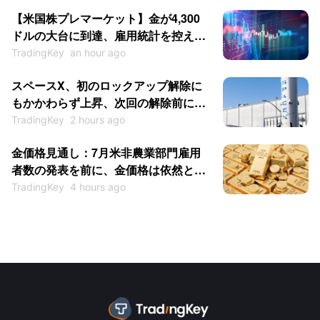
【米国株プレマーケット】金が4,300
ドルの大台に到達、雇用統計を控えAI
半導体株は反発
TradingKey
an hour ago
スペースX、初のロックアップ解除に
もかかわらず上昇、次回の解除前に
IPO価格回復へ
TradingKey
2 hours ago
金価格見通し：7月米非農業部門雇用
者数の発表を前に、金価格は依然とし
て4,300ドルを突破できるか？
TradingKey
4 hours ago