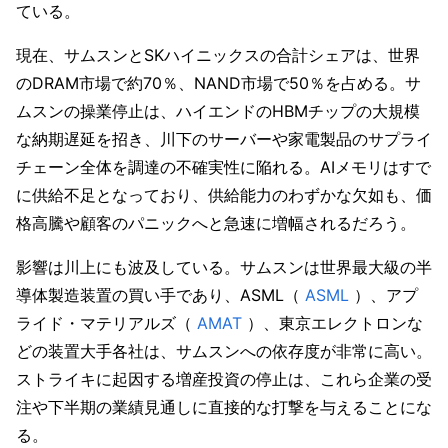
ている。
現在、サムスンとSKハイニックスの合計シェアは、世界
のDRAM市場で約70％、NAND市場で50％を占める。サ
ムスンの操業停止は、ハイエンドのHBMチップの大規模
な納期遅延を招き、川下のサーバーや家電製品のサプライ
チェーン全体を調達の不確実性に陥れる。AIメモリはすで
に供給不足となっており、供給能力のわずかな欠如も、価
格高騰や顧客のパニックへと急速に増幅されるだろう。
影響は川上にも波及している。サムスンは世界最大級の半
導体製造装置の買い手であり、ASML（
 ASML
 ）、アプ
ライド・マテリアルズ（
 AMAT
 ）、東京エレクトロンな
どの装置大手各社は、サムスンへの依存度が非常に高い。
ストライキに起因する増産投資の停止は、これら企業の受
注や下半期の業績見通しに直接的な打撃を与えることにな
る。