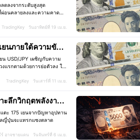
่ค่าเงินเยนจะแข็งค่า
วลดลงจากระดับสูงสุด
์ที่ผ่อนคลายลงและความคาด
ินเยนกลับไม่ได้แข็งค่าขึ้นตาม
่สำคัญที่ 160 และเข้าใกล้ "เส้น
TradingKey
วันอาทิตย์ที่ 19 เม.ย.
ซ้ำแล้วซ้ำเล่า
นเยนภายใต้ความขัด
องสินทรัพย์ปลอดภัย
ี่ยน USD/JPY เผชิญกับความ
ยนยังคงวนเวียนอยู่
ช่วงแรกตามด้วยการย่อตัวลง ใน
วิทยาที่ 160 ไปชั่วขณะ ซึ่ง
ล็กน้อยมาอยู่ที่ประมาณ 159.30
TradingKey
วันเสาร์ที่ 11 เม.ย.
างกับรูปแบบในอดีตที่เงินเยนจะ
ที่ผ่านๆ มา ความขัดแย้งทาง
จาะลึกวิกฤตพลังงาน
แต่กลับสร้างข้อสงสัยอย่าง
175
ุ่งแตะ 175 เยนจากปัญหาอุปทาน
าลญี่ปุ่นจะแทรกแซงตลาด
ธีร์ อาจชายแดน
วันจันทร์ที่ 6 เม.ย.