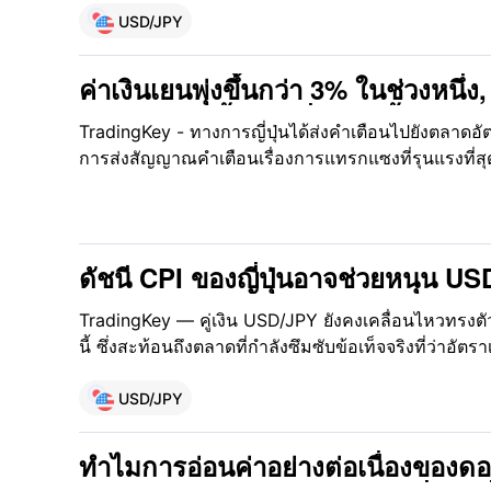
ทุนสำรองระหว่างประเทศจำนวนมาก แต่ความถี่ในการเข
USD/JPY
จำกัดโดยหลักเกณฑ์ของ IMF ในปัจจุบัน ธนาคารกลางญี่
เข้มข้นกับตลาดในประเด็นด้านพื้นที่ในการดำเนินนโ
ค่าเงินเยนพุ่งขึ้นกว่า 3% ในช่วงหนึ่ง,
ระหว่างวันครั้งใหญ่ที่สุดนับตั้งแต่ปี 
TradingKey - ทางการญี่ปุ่นได้ส่งคำเตือนไปยังตลาดอัต
การส่งสัญญาณคำเตือนเรื่องการแทรกแซงที่รุนแรงที่สุด
ว่าการกระทรวงการคลัง ซัตสึกิ คาตายามะ ซึ่งบ่งชี้ถ
เกิดขึ้นในทันทีเพื่อพยุงค่าเงิน ส่งผลให้ค่าเงินเยนพุ่งแ
ของวันที่ 30 เมษายน เวลา 10:26 น. GMT โดยคู่เงิน 
3% ในช่วงเวลาหนึ่ง ซึ่งนับเป็นการลดลงครั้งใหญ่ที่สุดนั
ดัชนี CPI ของญี่ปุ่นอาจช่วยหนุน U
TradingKey — คู่เงิน USD/JPY ยังคงเคลื่อนไหวทรงตัวอย
นี้ ซึ่งสะท้อนถึงตลาดที่กำลังซึมซับข้อเท็จจริงที่ว่าอัตร
ลงอย่างเต็มที่ ในขณะที่รอคอยการแทรกแซงเพิ่มเติมท
ญี่ปุ่นและกระทรวงการคลัง
USD/JPY
ทำไมการอ่อนค่าอย่างต่อเนื่องของดอล