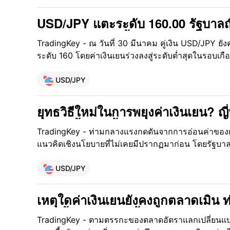
USD/JPY แตะระดับ 160.00 รัฐบาลญี
หรือไม่? การพุ่งขึ้นของค่าเงินจะถูกส
TradingKey - ณ วันที่ 30 มีนาคม คู่เงิน USD/JPY ยัง
ระดับ 160 โดยค่าเงินเยนร่วงลงสู่ระดับต่ำสุดในรอบเ
ตลาดเกี่ยวกับการเข้าแทรกแซงที่อาจเกิดขึ้นโดยทางการ
รวดเร็ว ขณะที่ความไม่แน่นอนเกี่ยวกับทิศทางการด
USD/JPY
ญี่ปุ่นส่งผลให้ระดับอัตราแลกเปลี่ยนนี้มีความอ่อนไหวเ
ยุทธวิธีใหม่ในการพยุงค่าเงินเยน? ญ
สัญญาซื้อขายน้ำมันดิบล่วงหน้าโดย
TradingKey - ท่ามกลางแรงกดดันจากการอ่อนค่าของเงิ
แนวคิดเชิงนโยบายที่ไม่เคยมีปรากฏมาก่อน โดยรัฐบาลญ
แทรกแซงในรูปแบบที่ไม่ปกติ ด้วยการนำทุนสำรองระหว่
ดอลลาร์สหรัฐ มาใช้เพื่อเข้าแทรกแซงตลาดน้ำมันดิบล
USD/JPY
สถานะขาย (short positions) เพื่อกดดันราคาน้ำมันให
บรรเทาแรงกดดันจากการอ่อนค่าของเงินเยนโดยอ้อม
เหตุใดค่าเงินเยนยังคงถูกตลาดเมิน
ปรับขึ้นอัตราดอกเบี้ย?
TradingKey - ตามตรรกะของตลาดอัตราแลกเปลี่ยนแบบดั