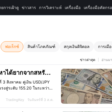
ายการเฝ้าดู
ข่าวสาร
การวิเคราะห์
เครื่องมือ
เครื่องมือคัดกรอ
ฟอเร็กซ์
สินค้าโภคภัณฑ์
สกุลเงินดิจิตอล
การเมือ
ข่าวล่าสุด
อ่านมาก
หาได้ยากจากสหรัฐฯ
ลดลงต่อหรือไม่?
 3 สิงหาคม คู่เงิน USD/JPY
แรงสู่ระดับ 155.20 ในระหว่าง
ว USD/JPY ได้ขยับขึ้นเข้าใกล้
อย่างไรก็ตาม อัตราแลกเปลี่ยน
TradingKey
วันจันทร์ที่ 3 ส.ค.
สหรัฐฯ ได้เข้าซื้อเงินเยนตาม