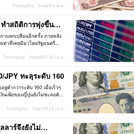
้าแทรกแซงในปีนี้ยังคงถูก
TradingKey
วันพุธที่ 6 พ.ค.
ปุ่นกำลังดำเนินกลยุทธ์อย่าง
ยบายของตนเอง
 ทำสถิติการพุ่งขึ้น
2022 ในช่วงหนึ่ง.
ราแลกเปลี่ยนอีกครั้ง ภายหลัง
เท่าที่เคยมีมาโดยรัฐมนตรี
ึงการเข้าแทรกแซงตลาดที่อาจ
ข็งค่าขึ้นในระหว่างการซื้อขาย
TradingKey
วันพฤหัสที่ 30 เม.ย.
USD/JPY ปรับตัวร่วงลงมากกว่า
บตั้งแต่เดือนสิงหาคมปีที่แล้ว
SD/JPY ทะลุระดับ 160
ู่ต่ำกว่าระดับ 160 เมื่อเร็วๆ
าเงินเฟ้อของญี่ปุ่นยังไม่ชะลอตัว
ี่อาจเกิดขึ้นจากธนาคารกลาง
TradingKey
วันศุกร์ที่ 24 เม.ย.
ลาร์จึงยังไม่