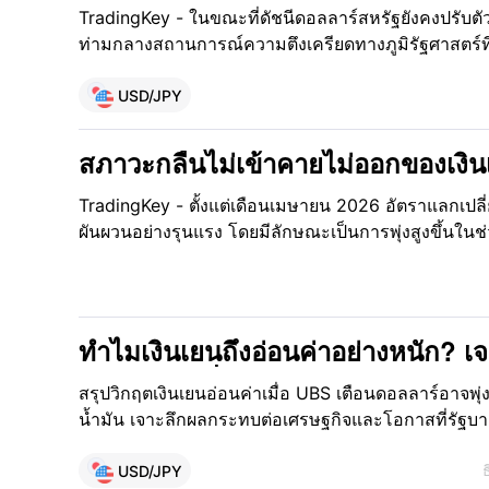
สามารถกอบกู้ค่าเงินเยนได้? เมื่อใดที
TradingKey - ในขณะที่ดัชนีดอลลาร์สหรัฐยังคงปรับตั
ขึ้น?
ท่ามกลางสถานการณ์ความตึงเครียดทางภูมิรัฐศาสตร
หวังเรื่องการปรับลดอัตราดอกเบี้ยที่ลดน้อยลง ทว่าค่าเง
แต่ยังคงทรงตัวอย่างต่อเนื่องอยู่ใกล้ระดับทางจิตวิทยาที
USD/JPY
ตาย" (red line) ของการเข้าแทรกแซงโดยทางการญี่ปุ่น
สภาวะกลืนไม่เข้าคายไม่ออกของเงิ
แย้งในตะวันออกกลาง: เหตุใดรัศมีข
TradingKey - ตั้งแต่เดือนเมษายน 2026 อัตราแลกเปล
จึงจางหายไป ในขณะที่อัตราแลกเปลี่
ผันผวนอย่างรุนแรง โดยมีลักษณะเป็นการพุ่งสูงขึ้นใน
ใกล้ระดับ 160?
ช่วงปลายเดือนมีนาคม คู่เงินดังกล่าวได้ทะลุระดับทางจิต
เป็นระดับสูงสุดในรอบเกือบสองปี ก่อนจะปรับตัวลดลงเ
ในช่วงต้นเดือนเมษายนและเข้าสู่ภาวะคุมเชิงกัน สวนท
แข็งค่าขึ้นอย่างมีนัยสำคัญในช่วงวิกฤตตะวันออกกลาง
ทำไมเงินเยนถึงอ่อนค่าอย่างหนัก? เ
ภูมิรัฐศาสตร์รอบปัจจุบันล้มเหลวในการหนุนค่าเงินเยน 
และโอกาสที่ USDJPY จะแตะระดับ 
รุนแรงต่อสถานะการเป็นสินทรัพย์ปลอดภัยแบบดั้งเดิม
สรุปวิกฤตเงินเยนอ่อนค่าเมื่อ UBS เตือนดอลลาร์อาจพ
น้ำมัน เจาะลึกผลกระทบต่อเศรษฐกิจและโอกาสที่รัฐบ
USD/JPY