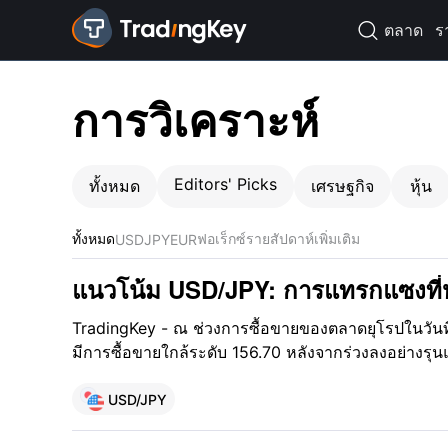
ตลาด
ร

การวิเคราะห์
Editors' Picks
ทั้งหมด
เศรษฐกิจ
หุ้น
ทั้งหมด
ฟอเร็กซ์รายสัปดาห์
เพิ่มเติม
USD
JPY
EUR
แนวโน้ม USD/JPY: การแทรกแซงที่
ส่งคู่เงินร่วงสู่ระดับ 155; จะปรับตัว
TradingKey - ณ ช่วงการซื้อขายของตลาดยุโรปในวันที่
มีการซื้อขายใกล้ระดับ 156.70 หลังจากร่วงลงอย่างรุน
วันก่อนที่จะฟื้นตัวกลับมาได้บางส่วน เมื่อสัปดาห์ที่แล้
ระดับ 164.00 ซึ่งแตะระดับสูงสุดในรอบประมาณ 40 ปี 
USD/JPY
ได้ปรับตัวลดลงติดต่อกันสี่วันทำการ เนื่องจากญี่ปุ่นและ