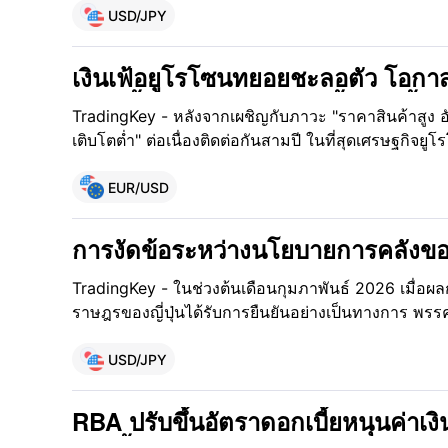
ติดลบอย่างเป็นทางการ แต่เงินเยนยังคงมีแนวโน้มอ่อนค
USD/JPY
เงินเฟ้อยูโรโซนทยอยชะลอตัว โอกา
ดอกเบี้ยของ ECB จะเปิดขึ้นอีกครั้ง
TradingKey - หลังจากเผชิญกับภาวะ "ราคาสินค้าสูง อั
แนวโน้มอัตราแลกเปลี่ยนเงินยูโรปี 2
เติบโตต่ำ" ต่อเนื่องติดต่อกันสามปี ในที่สุดเศรษฐกิจย
การฟื้นตัวในระดับปานกลาง ปัจจุบันธนาคารกลางยุโร
ทดสอบสำคัญระหว่างการคงนโยบายเดิมหรือการดำเนิ
EUR/USD
ดอกเบี้ย" ความผันผวนของอัตราแลกเปลี่ยนเงินยูโร แน
เศรษฐกิจ ได้กลายเป็นจุดสนใจหลักของนักลงทุนและผู้ท
การงัดข้อระหว่างนโยบายการคลังขอ
จัดสรรสินทรัพย์ต่างประเทศและแสวงหาโอกาสจากความ
และนโยบายการเงินของคาซูโอะ อุเอ
TradingKey - ในช่วงต้นเดือนกุมภาพันธ์ 2026 เมื่อผล
อ่อนค่าลงต่อเนื่องในปี 2026 หรือไม่?
ราษฎรของญี่ปุ่นได้รับการยืนยันอย่างเป็นทางการ พร
ใต้การนำของ ซานาเอะ ทาคาอิจิ ไม่เพียงแต่สามาร
รัฐบาลไว้ได้เท่านั้น แต่ยังสร้างสถิติใหม่ด้วยการคว้าเ
USD/JPY
(Supermajority) ถึง 2 ใน 3 ได้ด้วยตนเองเป็นครั้งแรกน
ครั้งนี้ไม่เพียงแต่เป็นจุดสูงสุดในเส้นทางสายการเมืองข
RBA ปรับขึ้นอัตราดอกเบี้ยหนุนค่าเง
เข้าสู่ "ยุคทาคาอิจิ" ของญี่ปุ่นอย่างเป็นทางการ