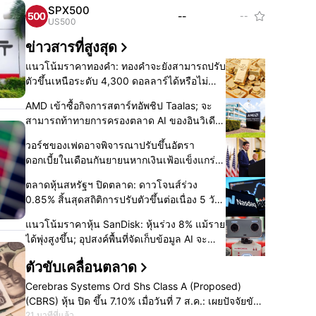
SPX500
--
--

US500
ข่าวสารที่สูงสุด
แนวโน้มราคาทองคำ: ทองคำจะยังสามารถปรับ
ตัวขึ้นเหนือระดับ 4,300 ดอลลาร์ได้หรือไม่
ก่อนการจ้างงานนอกภาคเกษตรเดือน
AMD เข้าซื้อกิจการสตาร์ทอัพชิป Taalas; จะ
กรกฎาคม?
สามารถท้าทายการครองตลาด AI ของอินวิเดีย
ได้หรือไม่?
วอร์ชของเฟดอาจพิจารณาปรับขึ้นอัตรา
ดอกเบี้ยในเดือนกันยายนหากเงินเฟ้อแข็งแกร่ง,
มีรายงานว่ายืนกรานเรื่องการสื่อสารแบบเน้น
ตลาดหุ้นสหรัฐฯ ปิดตลาด: ดาวโจนส์ร่วง
ความเรียบง่าย
0.85% สิ้นสุดสถิติการปรับตัวขึ้นต่อเนื่อง 5 วัน;
หุ้นกลุ่มเมมโมรีทรุดตัวลงขณะที่ เวสเทิร์น
แนวโน้มราคาหุ้น SanDisk: หุ้นร่วง 8% แม้ราย
ดิจิตอล ร่วง 13% และ แซนดิสก์ ร่วง 6% หลัง
ได้พุ่งสูงขึ้น; อุปสงค์พื้นที่จัดเก็บข้อมูล AI จะ
รายงานผลประกอบการ
สามารถขับเคลื่อนการเติบโตต่อไปได้หรือไม่?
ตัวขับเคลื่อนตลาด
Cerebras Systems Ord Shs Class A (Proposed)
(CBRS) หุ้น ปิด ขึ้น 7.10% เมื่อวันที่ 7 ส.ค.: เผยปัจจัยขับ
เคลื่อนสำคัญ
21 นาทีที่แล้ว