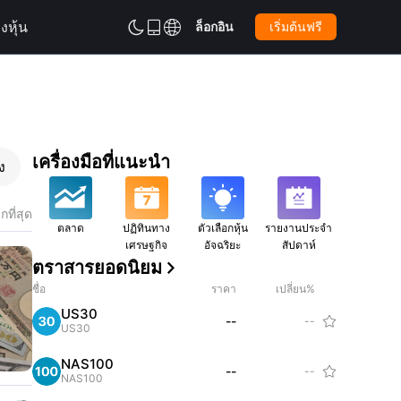
งหุ้น
ล็อกอิน
เริ่มต้นฟรี



เครื่องมือที่แนะนำ
ง
ที่สุด
ตลาด
ปฏิทินทาง
ตัวเลือกหุ้น
รายงานประจำ
เศรษฐกิจ
อัจฉริยะ
สัปดาห์
ตราสารยอดนิยม
ชื่อ
ราคา
เปลี่ยน%
US30
--
--

US30
NAS100
--
--

NAS100