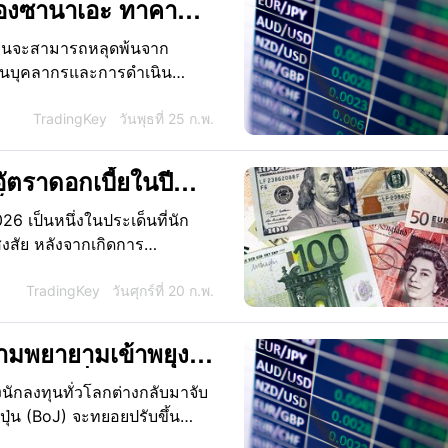
ซานาเอะ ทาคาอิจิ:
่อนค่าจะกลับมาพัด
นเยนจะสามารถหลุดพ้นจาก
ี่ยนบุคลากรและการดำเนิน
างได้กลับมาเป็นจุดสนใจหลัก
ชิ ได้เสนอชื่อนักวิชาการกลุ่ม
TradingKey
วันพุธที่ 25 ก.พ.
่คณะกรรมการนโยบายการเงินของ
ขับเคี่ยวอำนาจระหว่างแนวคิด
ตราดอกเบี้ยในปี
งิน" ทวีความรุนแรงขึ้นถึงขีด
อื้อต่อนโยบายการเงิน
6 เป็นหนึ่งในประเด็นที่นัก
ปอนด์อาจเผชิญความ
งสัย หลังจากเกิดการ
่ง
ิ่มต้นที่ระดับต่ำและปิดตัวใน
การซื้อขายในรอบสองปีได้
TradingKey
วันศุกร์ที่ 20 ก.พ.
นการวางรากฐานสำหรับผลการ
วามพยายามเข้าพยุง:
างของญี่ปุ่นเอง
งนักลงทุนทั่วโลกต่างกลับมาจับ
ี่ปุ่น (BoJ) จะทยอยปรับขึ้น
ารสิ้นสุดยุคอัตราดอกเบี้ย