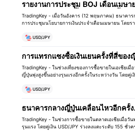
ลำดับ
รายงานการประชุม BOJ เดือนเมษายน
คาดหวังการปรับขึ้นอัตราดอกเบี้ยในเด
TradingKey - เมื่อวันอังคาร (12 พฤษภาคม) ธนาคารก
ขึ้น, USD/JPY อาจร่วงลงต่ำกว่า 15
การประชุมนโยบายการเงินประจำเดือนเมษายน โดยรา
การเงินหลายท่านเชื่อว่าธนาคารกลางอาจจำเป็นต้องปรับข
และบางท่านเสนอว่าอาจมีการดำเนินการอย่างเร็วที่สุด
USD/JPY
การแทรกแซงซื้อเงินเยนครั้งที่สี่ของญี
ทางการตลาดเพียงอย่างเดียวจะไม่สา
TradingKey - ในช่วงเที่ยงของการซื้อขายในเอเชียเมื่อ
อ่อนค่าของเงินเยนได้
ญี่ปุ่นพุ่งสูงขึ้นอย่างรุนแรงอีกครั้งในระหว่างวัน โดย
ชั่วคราว ซึ่งถือเป็นระดับที่แข็งค่าที่สุดของเงินเยนนับตั้
การปรับตัวขึ้นระหว่างวันสูงสุดถึง 1.8%
USD/JPY
ธนาคารกลางญี่ปุ่นเคลื่อนไหวอีกครั
ระดับ 155 อีกครั้ง, นักลงทุนควรเตรี
TradingKey - ในช่วงการซื้อขายในตลาดเอเชียเมื่อวันพุ
รุนแรง โดยคู่เงิน USD/JPY ร่วงลงแตะระดับ 155 ชั่วค
เคลื่อนไหวดังกล่าวเป็นการแทรกแซงอีกครั้งโดยทางการญี่