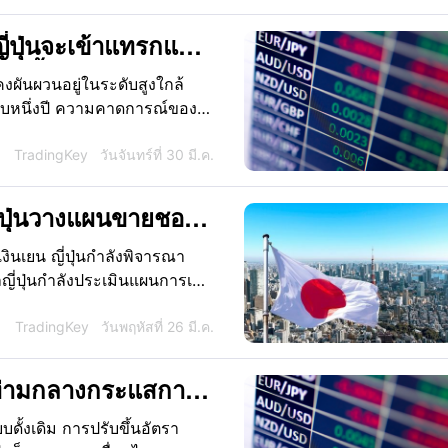
่ปุ่นจะเข้าแทรกแซง
กัดกั้นได้หรือไม่?
คงผันผวนอยู่ในระดับสูงใกล้
กือบหนึ่งปี ความคาดการณ์ของ
ญี่ปุ่นทวีความรุนแรงขึ้นอย่าง
ำเนินนโยบายของธนาคารกลาง
TradingKey
วันจันทร์ที่ 30 มี.ค.
ป็นพิเศษ
ี่ปุ่นวางแผนขายชอร์ต
ตรง
นเยน ญี่ปุ่นกำลังพิจารณา
ี่ปุ่นกำลังประเมินแผนการเข้า
างประเทศมูลค่า 1.4 ล้านล้าน
่วงหน้าโดยตรง ผ่านการเปิด
TradingKey
วันพฤหัสที่ 26 มี.ค.
้ลดลง ซึ่งจะเป็นการช่วย
 ท่ามกลางกระแสการ
้งเดิม การปรับขึ้นอัตรา