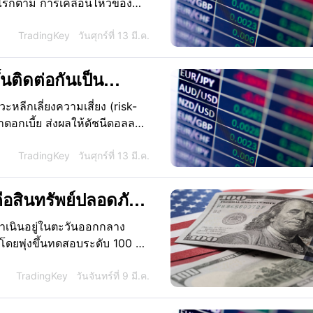
างไรก็ตาม การเคลื่อนไหวของ
ดเจน แม้ว่าตลาดจะมีความคาด
น แต่เงินเยนยังคงอ่อนค่าลงอย่าง
TradingKey
วันศุกร์ที่ 13 มี.ค.
้ง
้นติดต่อกันเป็น
วะหลีกเลี่ยงความเสี่ยง (risk-
อกเบี้ย ส่งผลให้ดัชนีดอลลาร์
่ก่อนหน้านี้ได้ทะลุผ่านระดับ
TradingKey
วันศุกร์ที่ 13 มี.ค.
ือสินทรัพย์ปลอดภัย
อลลาร์แตะระดับ 100
ำเนินอยู่ในตะวันออกกลาง
อง โดยพุ่งขึ้นทดสอบระดับ 100 ใน
ัยแบบดั้งเดิม ดูเหมือนว่าจะสูญ
ุการณ์ที่สหรัฐฯ โจมตีอิหร่าน
TradingKey
วันจันทร์ที่ 9 มี.ค.
งขึ้นแต่ปรับตัวลดลงในเวลาต่อมา
ความขัดแย้งถูกลบออกไปจนหมด