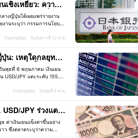
เชิงเหยี่ยว: ความ
ือนมิถุนายนเพิ่มสูง
ลางญี่ปุ่นได้เผยแพร่รายงาน
0
ยงานระบุว่า กรรมการนโยบาย
ึ้นอัตราดอกเบี้ยในเร็วๆ นี้
ในการประชุมเดือนมิถุนายนนี้
TradingKey
วันอังคารที่ 12 พ.ค.
่ปุ่น: เหตุใดกลยุทธ์
มารถหยุดยั้งการ
วันพุธที่ 6 พฤษภาคม เงินเยน
คู่เงิน USD/JPY แตะระดับ 155.04
งแต่วันที่ 24 กุมภาพันธ์ และมี
TradingKey
วันพุธที่ 6 พ.ค.
้ง. USD/JPY ร่วงแตะ
ยมตัวอย่างไร?
ธ ค่าเงินเยนแข็งค่าขึ้นอย่าง
ราว ซึ่งตลาดระบุว่าความ
ปุ่น แม้ว่าญี่ปุ่นจะมี