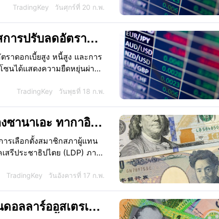
่าลงเมื่อเทียบกับดอลลาร์สหรัฐ
TradingKey
วันศุกร์ที่ 20 ก.พ.
สการปรับลดอัตรา
หรือไม่? คาดการณ์
ตราดอกเบี้ยสูง หนี้สูง และการ
026
ูโรโซนได้แสดงความยืดหยุ่นผ่าน
ป (ECB) กำลังเผชิญกับบท
นมาตรการ "ชิงลดอัตรา
TradingKey
วันพุธที่ 18 ก.พ.
วโน้มเงินเฟ้อ และแนวโน้ม
ี่สนใจด้านการเงินในการ
งซานาเอะ ทากาอิจิ
เคลื่อนไหวของค่าเงิน
ดะ เงินเยนจะยังคง
การเลือกตั้งสมาชิกสภาผู้แทน
รคเสรีประชาธิปไตย (LDP) ภาย
ถรักษาเสถียรภาพในฐานะพรรค
สียงข้างมากเด็ดขาด
TradingKey
วันอังคารที่ 17 ก.พ.
ับตั้งแต่ก่อตั้งพรรค ผลลัพธ์ใน
องทาคาอิจิ แต่ยังถือเป็นการก้าว
ินดอลลาร์ออสเตรเลีย