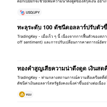
ดอกเบี้ยมักจะช่วยเพิ่มความน่าดึงดูดของสกุลเงิน อย่
ราคาเงินเยนกลับแสดงให้เห็นถึงความแตกต่างอย่างชั
การณ์เพิ่มขึ้นเกี่ยวกับการปรับขึ้นอัตราดอกเบี้ยในญี่ปุ่
USD/JPY
ต่อเนื่อง โดย USD/JPY ได้ขยับเข้าใกล้ระดับ 160 อีกครั
ทะลุระดับ 100 ดัชนีดอลลาร์ปรับตัวขึ
สัปดาห์ที่สอง
TradingKey - เมื่อเร็ว ๆ นี้ เนื่องจากการฟื้นตัวของสภา
off sentiment) และการปรับเปลี่ยนการคาดการณ์อัตราด
สหรัฐแข็งค่าขึ้นติดต่อกันเป็นเวลาสองสัปดาห์ หลังจากที
จิตวิทยาที่ 100
ทองคำสูญเสียความน่าดึงดูด เงินสดค
เพียงหนึ่งเดียวหรือไม่? ขณะดัชนีด
TradingKey - ท่ามกลางสถานการณ์ความตึงเครียดที่ด
ดัชนีค่าเงินดอลลาร์สหรัฐยังคงแข็งค่าขึ้นอย่างต่อเนื่
ช่วงสั้นๆ ในขณะเดียวกัน ทองคำซึ่งเป็นสินทรัพย์ปลอดภ
เสียเสน่ห์ในฐานะสินทรัพย์ปลอดภัยไปแล้ว นับตั้งแต่เหต
ทอง
เมื่อวันที่ 28 กุมภาพันธ์ ราคาทองคำได้เปิดกระโดดสู
ส่งผลให้กำไรทั้งหมดที่ทำได้ในช่วงสัปดาห์ก่อนเกิด