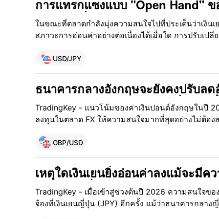
การแทรกแซงแบบ "Open Hand" ของ
การยกเครื่อง BOJ และพายุเงินเยนอ
ในขณะที่ตลาดกำลังมุ่งความสนใจไปที่ประเด็นว่าเงิ
ถล่มอีกครั้งหรือไม่?
สภาวะการอ่อนค่าอย่างต่อเนื่องได้เมื่อใด การปรับเปล
นโยบายหลายประการภายในรัฐบาลญี่ปุ่นและธนาคารกล
อีกครั้ง จากการที่นายกรัฐมนตรีญี่ปุ่น ซานาเอะ ทากาอิ
USD/JPY
"Reflationist" (สายกระตุ้นเงินเฟ้อ) สองรายเข้าสู
ธนาคารกลางญี่ปุ่น (BoJ) อย่างเป็นทางการ ทำให้การ
ธนาคารกลางอังกฤษจะยังคงปรับลดอั
"การปรับขึ้นอัตราดอกเบี้ยกับการผ่อนคลายนโยบายการเ
2569 หรือไม่? อัตราเงินเฟ้อที่ลดลงเ
สุด
TradingKey - แนวโน้มของค่าเงินปอนด์อังกฤษในปี 202
แบบผ่อนคลาย อัตราแลกเปลี่ยนเงิน
ลงทุนในตลาด FX ให้ความสนใจมากที่สุดอย่างไม่ต้องส
ยากลำบากในการรักษาความแข็งแกร
เปลี่ยนแปลงเชิงโครงสร้างในปี 2025 ที่มีลักษณะแบบ "เร
ระดับสูง" โดยคู่เงิน GBP/USD สามารถทะลุผ่านกรอบ
GBP/USD
สำเร็จและทรงตัวอยู่ใกล้ระดับ 1.35 ณ สิ้นปี ซึ่งเป็
ดำเนินงานในปี 2026
เหตุใดเงินเยนยิ่งอ่อนค่าลงแม้จะมีค
คำตอบอยู่ที่ความย้อนแย้งเชิงโครงสร้
TradingKey - เมื่อเข้าสู่ช่วงต้นปี 2026 ความสนใจขอ
จ้องที่เงินเยนญี่ปุ่น (JPY) อีกครั้ง แม้ว่าธนาคารกลางญ
อัตราดอกเบี้ยนโยบายสู่ระดับ 0.5% - 0.75% ซึ่งถือเป็นก