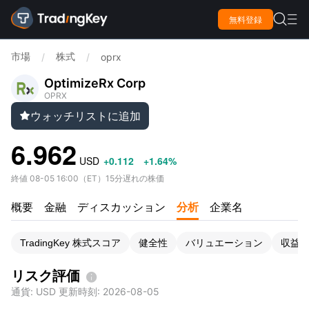

無料登録

市場
株式
/
/
oprx
OptimizeRx Corp
OPRX
ウォッチリストに追加

6.962
USD
+0.112
+1.64%
終値
08-05 16:00
（
ET
）
15分遅れの株価
概要
金融
ディスカッション
分析
企業名
TradingKey 株式スコア
健全性
バリュエーション
収益
リスク評価

通貨
: USD
更新時刻
:
2026-08-05