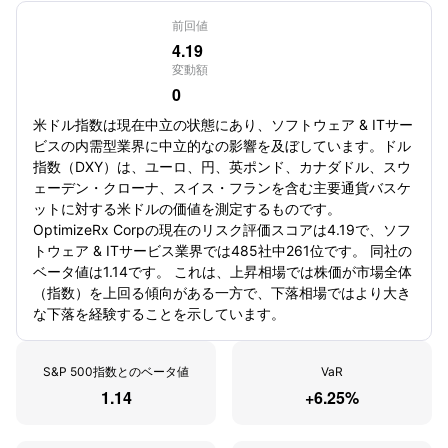
前回値
4.19
変動額
0
米ドル指数は現在中立の状態にあり、ソフトウェア & ITサー
ビスの内需型業界に中立的なの影響を及ぼしています。ドル
指数（DXY）は、ユーロ、円、英ポンド、カナダドル、スウ
ェーデン・クローナ、スイス・フランを含む主要通貨バスケ
ットに対する米ドルの価値を測定するものです。
OptimizeRx Corpの現在のリスク評価スコアは4.19で、ソフ
トウェア & ITサービス業界では485社中261位です。 同社の
ベータ値は1.14です。 これは、上昇相場では株価が市場全体
（指数）を上回る傾向がある一方で、下落相場ではより大き
な下落を経験することを示しています。
S&P 500指数とのベータ値
VaR
1.14
+6.25%