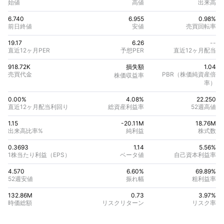
始値
高値
出来高
6.740
6.955
0.98%
前日終値
安値
売買回転率
19.17
6.26
--
直近12ヶ月PER
予想PER
直近12ヶ月配当
918.72K
損失額
1.04
売買代金
PBR（株価純資産倍
株価収益率
率）
0.00%
4.08
%
22.250
直近12ヶ月配当利回り
総資産利益率
52週高値
1.15
-20.11M
18.76M
出来高比率%
純利益
株式数
0.3693
1.14
5.56
%
1株当たり利益（EPS）
ベータ値
自己資本利益率
4.570
6.60%
69.89
%
52週安値
振れ幅
粗利益率
132.86M
0.73
3.97
%
時価総額
リスクリターン
リスク率