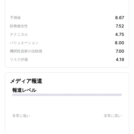
8.67
予測値
7.52
財務健全性
4.75
テクニカル
8.00
バリュエーション
7.00
機関投資家の信頼感
4.19
リスク評価
メディア報道
報道レベル
非常に低い
非常に高い