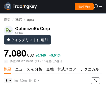

無料登録

市場
株式
/
/
oprx
OptimizeRx Corp
OPRX
ウォッチリストに追加

7.080
USD
+0.340
+5.04%
終値
08-07 16:00
（
ET
）
15分遅れの株価
概要
ニュース & 分析
金融
株式スコア
テクニカル

1m
30m
1h
D