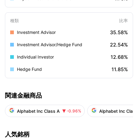
種類
比率
35.58%
Investment Advisor
22.54%
Investment Advisor/Hedge Fund
12.68%
Individual Investor
11.85%
Hedge Fund
関連金融商品
Alphabet Inc Class A
Alphabet Inc Class
-0.96%

人気銘柄