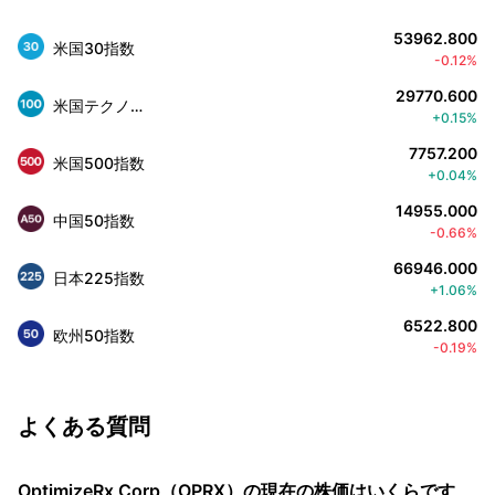
53962.800
米国30指数
-0.12%
29770.600
米国テクノロジー株100指数
+0.15%
7757.200
米国500指数
+0.04%
14955.000
中国50指数
-0.66%
66946.000
日本225指数
+1.06%
6522.800
欧州50指数
-0.19%
よくある質問
OptimizeRx Corp（OPRX）の現在の株価はいくらです