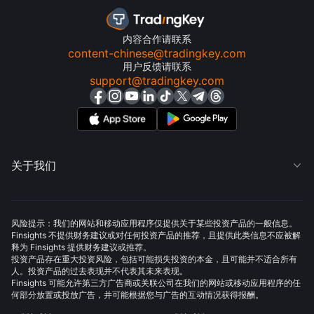
内容合作请联系
content-chinese@tradingkey.com
用户反馈请联系
support@tradingkey.com
关于我们

风险提示：我们的网站和移动应用程序仅提供关于某些投资产品的一般信息。
Finsights 不提供财务建议或对任何投资产品的推荐，且提供此类信息不应被解
释为 Finsights 提供财务建议或推荐。
投资产品存在重大投资风险，包括可能损失投资的本金，且可能并不适合所有
人。投资产品的过去表现并不代表其未来表现。
Finsights 可能允许第三方广告商或关联公司在我们的网站或移动应用程序的任
何部分放置或投放广告，并可能根据您与广告的互动情况获得报酬。