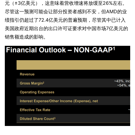
元（±3亿美元），这意味着营收增速将放缓至26%左右。
尽管这一预测可能会让部分投资者感到不安，但AMD的业
绩指引仍超过了72.4亿美元的普遍预期，尽管其中已计入
美国政府近期出台的出口许可证要求对中国市场7亿美元的
销售额造成的影响。