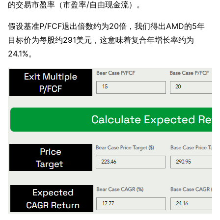
的交易市盈率（市盈率/自由现金流）。
假设基准P/FCF退出倍数约为20倍，我们得出AMD的5年
目标价为每股约291美元，这意味着复合年增长率约为
24.1%。