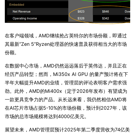
在客户端领域，AMD继续抢占英特尔的市场份额，即通过
其最新“Zen 5”Ryzen处理器的快速普及获得相当大的市场
份额。
在数据中心市场，AMD仍然远远落后于英伟达，并且正在
经历产品转型；然而，Mi350x AI GPU 的量产预计将在下
半年大幅提升AMD的业绩，管理层的评论表明客户需求强
劲。此外，AMD的Mi400x（定于2026年发布）有望成为
一款更具竞争力的产品。从长远来看，我仍然相信AMD将
在AI芯片市场占据5-10%的市场份额，预计到2027年，该
市场的总市场规模将达到4000亿美元。
展望未来，AMD管理层预计2025年第二季度营收为74亿美