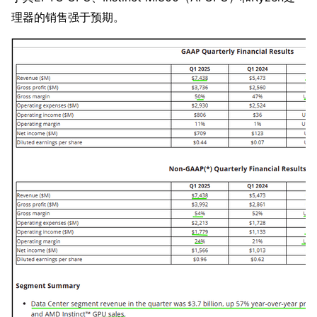
理器的销售强于预期。