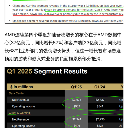
AMD连续第四个季度加速营收增长的核心在于AMD数据中
心[37亿美元，同比增长57%]和客户端[23亿美元，同比增
长68%]业务部门的强劲增长势头，但这一增长被市场普遍
预期的游戏和嵌入式业务的负面拖累所部分抵消。