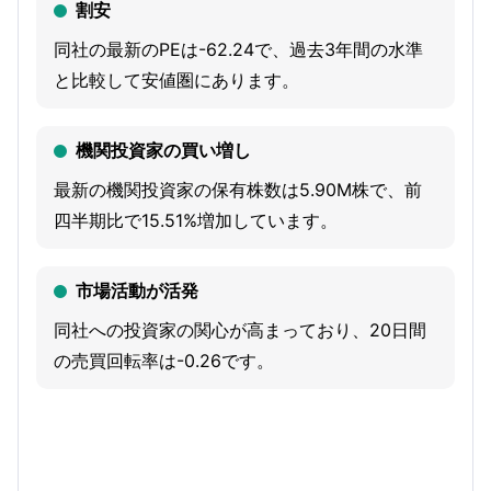
割安
proprietary humanized monoclonal antibody that is being
同社の最新のPEは-62.24で、過去3年間の水準
developed across multiple product candidates
と比較して安値圏にあります。
conjugated with different radioisotopes, for the treatment
of advanced solid tumors. MNPR-101-Zr is the Company’s
機関投資家の買い増し
clinical-stage radiodiagnostic imaging agent comprised of
MNPR-101 conjugated to zirconium-89. MNPR-101-Lu is
最新の機関投資家の保有株数は5.90M株で、前
its clinical-stage radiotherapeutic comprised of MNPR-101
四半期比で15.51%増加しています。
conjugated to lutetium-177. MNPR-101-Ac is late-
preclinical stage radiotherapeutic comprised of MNPR-
市場活動が活発
101 conjugated to actinium-225.
同社への投資家の関心が高まっており、20日間
の売買回転率は-0.26です。