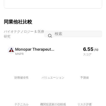
同業他社比較
バイオテクノロジー & 医療

研究
6.55
Monopar Therapeutics Inc
/10
MNPR
スコア
財務健全性
バリュエーション
予測値
テクニカル
機関投資家の信頼感
リスク評価