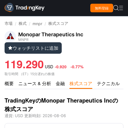

無料登録

市場
株式
株式スコア
/
/
mnpr
/
Monopar Therapeutics Inc
MNPR
ウォッチリストに追加

119.290
USD
-0.920
-0.77%
取引時間
（
ET
）
15分遅れの株価
概要
ニュース & 分析
金融
株式スコア
テクニカル
TradingKeyのMonopar Therapeutics Incの
株式スコア
通貨
: USD
更新時刻
:
2026-08-06