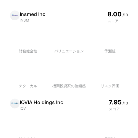
8.00
Insmed Inc
/10
INSM
スコア
財務健全性
バリュエーション
予測値
テクニカル
機関投資家の信頼感
リスク評価
7.95
IQVIA Holdings Inc
/10
IQV
スコア