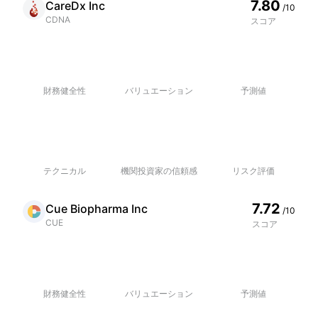
7.80
CareDx Inc
/10
CDNA
スコア
財務健全性
バリュエーション
予測値
テクニカル
機関投資家の信頼感
リスク評価
7.72
Cue Biopharma Inc
/10
CUE
スコア
財務健全性
バリュエーション
予測値