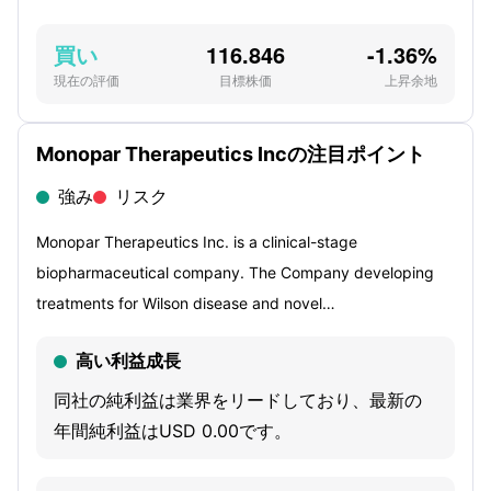
買い
116.846
-1.36%
現在の評価
目標株価
上昇余地
Monopar Therapeutics Incの注目ポイント
強み
リスク
Monopar Therapeutics Inc. is a clinical-stage
biopharmaceutical company. The Company developing
treatments for Wilson disease and novel
radiopharmaceuticals for oncology. The Company’s
高い利益成長
product candidates are ALXN1840, MNPR-101, MNPR-
101-Zr, MNPR-101-Lu, and MNPR-101-Ac. The Company’s
同社の純利益は業界をリードしており、最新の
Wilson disease product candidate is ALXN1840, a late-
年間純利益はUSD 0.00です。
stage, investigational once-daily, oral medicine. Its
radiopharmaceutical program consists of MNPR-101, a