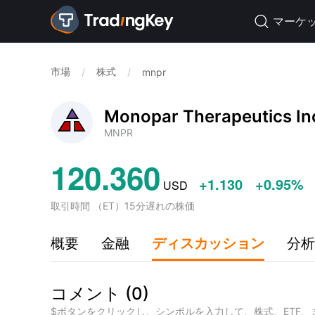
マーケ

市場
株式
/
/
mnpr
Monopar Therapeutics In
MNPR
120.360
+1.130
+0.95%
USD
取引時間
（
ET
）
15分遅れの株価
概要
金融
ディスカッション
分析
コメント
(
0
)
$ボタンをクリックし、シンボルを入力して、株式、ETF