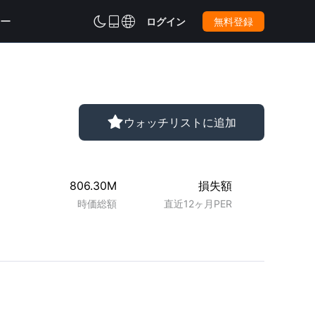
ー



ログイン
無料登録

ウォッチリストに追加
806.30M
損失額
時価総額
直近12ヶ月PER