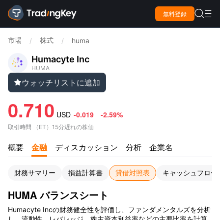

無料登録

市場
株式
/
/
huma
Humacyte Inc
HUMA
ウォッチリストに追加

0.710
USD
-0.019
-2.59%
取引時間
（
ET
）
15分遅れの株価
概要
金融
ディスカッション
分析
企業名
財務サマリー
損益計算書
貸借対照表
キャッシュフロー
HUMA バランスシート
Humacyte Incの財務健全性を評価し、ファンダメンタルズを分析
し、流動性、レバレッジ、株主資本利益率などの主要比率を計算