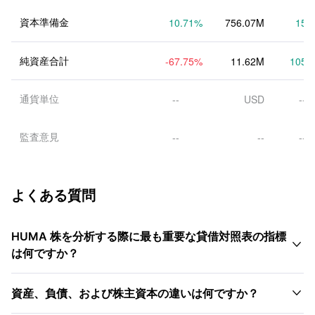
資本準備金
10.71
%
756.07M
15.
純資産合計
-67.75
%
11.62M
105.
通貨単位
--
USD
--
監査意見
--
--
--
よくある質問
HUMA 株を分析する際に最も重要な貸借対照表の指標

は何ですか？

資産、負債、および株主資本の違いは何ですか？