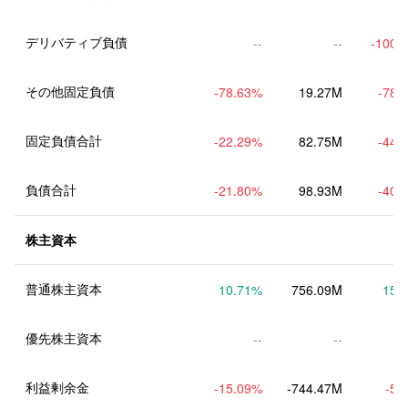
デリバティブ負債
--
--
-100.
その他固定負債
-78.63
%
19.27M
-78.
固定負債合計
-22.29
%
82.75M
-44.
負債合計
-21.80
%
98.93M
-40.
株主資本
普通株主資本
10.71
%
756.09M
15.
優先株主資本
--
--
利益剰余金
-15.09
%
-744.47M
-5.