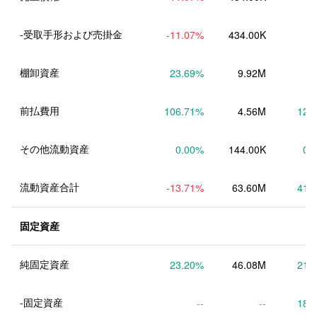
-受取手形および売掛金
-11.07
%
434.00K
棚卸資産
23.69
%
9.92M
前払費用
106.71
%
4.56M
12.
その他流動資産
0.00
%
144.00K
0.
流動資産合計
-13.71
%
63.60M
41.
固定資産
純固定資産
23.20
%
46.08M
21.
-固定資産
--
--
18.