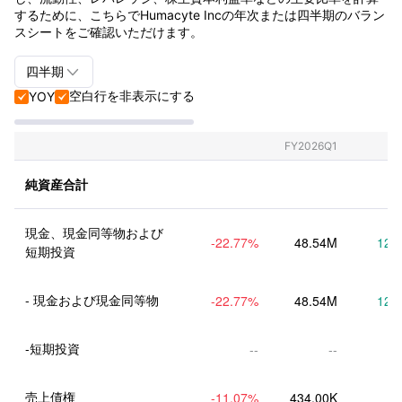
するために、こちらでHumacyte Incの年次または四半期のバラン
スシートをご確認いただけます。

四半期
空白行を非表示にする
YOY


四半期+年間
四半期
FY2026Q1
年間
純資産合計
現金、現金同等物および
-22.77
%
48.54M
12.
短期投資
- 現金および現金同等物
-22.77
%
48.54M
12.
-短期投資
--
--
売上債権
-11.07
%
434.00K