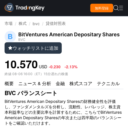

無料登録

市場
株式
貸借対照表
/
/
bvc
/
BitVentures American Depositary Shares
BVC
ウォッチリストに追加

10.570
USD
-0.230
-2.13%
終値
08-06 16:00
（
ET
）
15分遅れの株価
概要
ニュース & 分析
金融
株式スコア
テクニカル
BVC バランスシート
BitVentures American Depositary Sharesの財務健全性を評価
し、ファンダメンタルズを分析し、流動性、レバレッジ、株主資
本利益率などの主要比率を計算するために、こちらでBitVentures
American Depositary Sharesの年次または四半期のバランスシー
トをご確認いただけます。