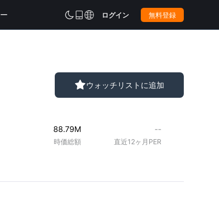
ー



ログイン
無料登録

ウォッチリストに追加
88.79M
--
時価総額
直近12ヶ月PER