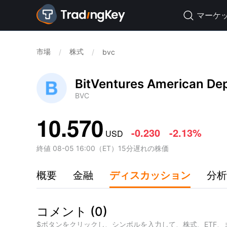
マーケ

市場
株式
/
/
bvc
BitVentures American Dep
BVC
10.570
-0.230
-2.13%
USD
終値
08-05 16:00
（
ET
）
15分遅れの株価
概要
金融
ディスカッション
分析
コメント
(
0
)
$ボタンをクリックし、シンボルを入力して、株式、ETF