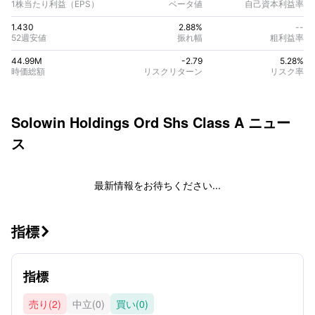
1株当たり利益（EPS）
ベータ値
自己資本利益率
1.430
2.88%
--
52週安値
振れ幅
粗利益率
44.99M
-2.79
5.28
%
時価総額
リスクリターン
リスク率
Solowin Holdings Ord Shs Class A
ニュー
ス
最新情報をお待ちください...
指標

指標
売り(2)
中立(0)
買い(0)