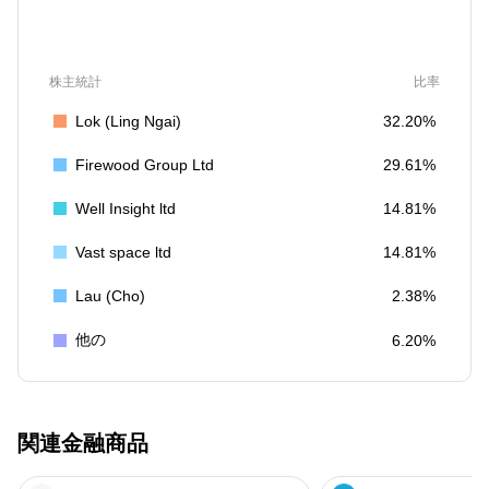
株主統計
比率
Lok (Ling Ngai)
32.20%
Firewood Group Ltd
29.61%
Well Insight ltd
14.81%
Vast space ltd
14.81%
Lau (Cho)
2.38%
他の
6.20%
関連金融商品