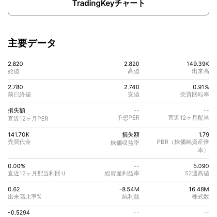
TradingKeyチャート
主要データ
2.820
2.820
149.39K
始値
高値
出来高
2.780
2.740
0.91%
前日終値
安値
売買回転率
損失額
--
--
予想PER
直近12ヶ月配当
直近12ヶ月PER
141.70K
損失額
1.79
売買代金
PBR（株価純資産倍
株価収益率
率）
0.00%
--
5.090
直近12ヶ月配当利回り
総資産利益率
52週高値
0.62
-8.54M
16.48M
出来高比率%
純利益
株式数
-0.5294
--
--