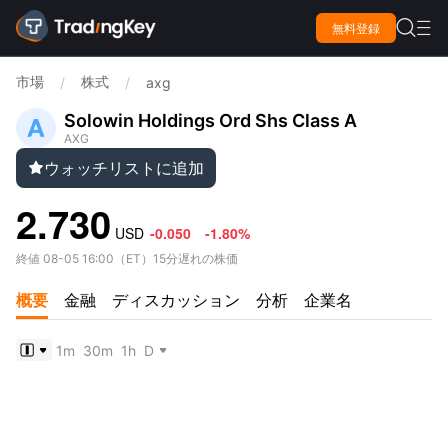

無料登録

市場
株式
/
/
axg
Solowin Holdings Ord Shs Class A
AXG
ウォッチリストに追加

2.730
USD
-0.050
-1.80%
終値
08-05 16:00
（
ET
）
15分遅れの株価
概要
金融
ディスカッション
分析
企業名
1m
30m
1h
D