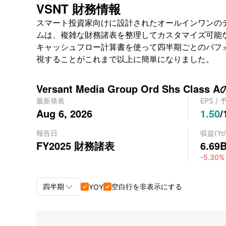
VSNT 財務情報
スマート投資家向けに設計されたオールインワンのデータダッ
ムは、複雑な財務諸表を整理してカスタマイズ可能
キャッシュフロー計算書を使って四半期ごとのパフ
視することがこれまで以上に簡単になりました。
Versant Media Group Ord Shs Cla
最新発表
EPS
/
Aug 6, 2026
1.50
/
報告日
収益
(Yo
FY2025
財務諸表
6.69
-5.30%

四半期
空白行を非表示にする
YOY


四半期+年間