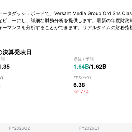
シュボードで、Versant Media Group Ord Shs 
なビューにし、詳細な財務分析を提供します。最新の年度財務
ォーマンスを分析することができます。リアルタイムの財務指
ss Aの決算発表日
予測
収益
/
予測
1.35
1.64B
/
1.62B
Y)
EPS
(YoY)
6.38
B
-31.77%
FY2026Q2
FY2026Q1