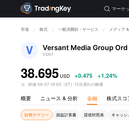
マーケ

市場
株式
一般消費財・サービス
メディア &
/
/
/
Versant Media Group Ord
VSNT
38.695
+0.475
+1.24%
USD
終値
08-07 16:00
（
ET
）
15分遅れの株価
概要
ニュース & 分析
金融
株式スコ
財務サマリー
損益計算書
貸借対照表
キャッシ