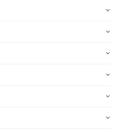





