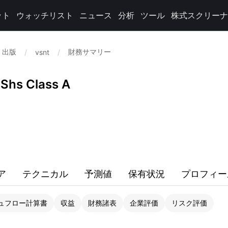
ット
ウォッチリスト
ニュース
分析
ツール
株式スクリーナ
 出版
財務サマリー
/
vsnt
/
 Shs Class A
ア
テクニカル
予測値
保有状況
プロフィー
ュフロー計算書
収益
財務諸表
企業評価
リスク評価