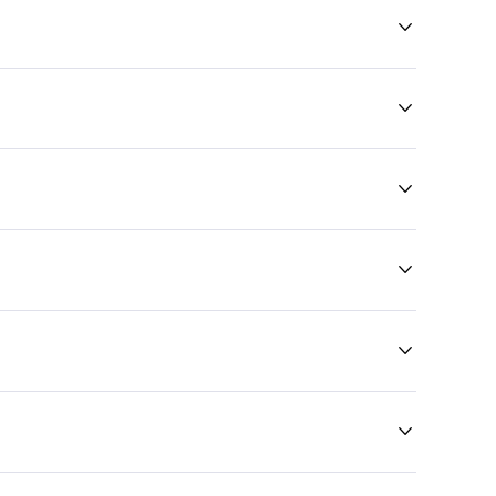





