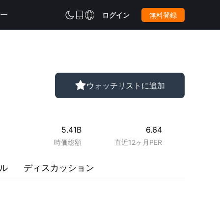
ー



ログイン
無料登録

ウォッチリストに追加
5.41B
6.64
時価総額
直近12ヶ月PER
ル
ディスカッション