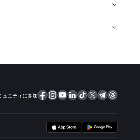


ミュニティに参加