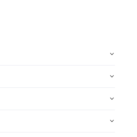



