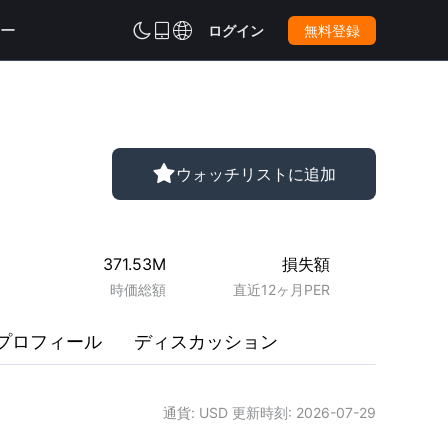
ー



ログイン
無料登録

ウォッチリストに追加
371.53M
損失額
時価総額
直近12ヶ月PER
プロフィール
ディスカッション
通貨
: USD
更新時刻
:
2026-07-29