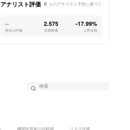
アナリスト評価
and prepayments, in arriving at the optimal
0
人のアナリスト予想に基づく
日間の売買回転率は1.02です。
contract interest rate.
--
2.575
-17.99%
現在の評価
目標株価
上昇余地

ル
機関投資家の信頼感
リスク評価