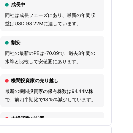
each lending institution to book near-prime
成長中
and non-prime automotive loans, coupled
同社は成長フェーズにあり、最新の年間収
with real-time underwriting of loan default
益はUSD 93.22Mに達しています。
insurance, out of its existing business flow.
The Company also operates as a third-party
割安
administrator that adjudicates insurance
claims and premium adjustments on
同社の最新のPEは-70.09で、過去3年間の
automotive loans. Its flagship product,
水準と比較して安値圏にあります。
Lenders Protection platform (LPP), is a cloud-
based automotive lending enablement
機関投資家の売り越し
platform. The platform uses risk-based
最新の機関投資家の保有株数は94.44M株
pricing models that enable automotive
で、前四半期比で13.15%減少しています。
lenders to assess the credit risk of a potential
borrower using data-driven analysis. The
市場活動が低調
Company's proprietary risk models project
loan performance, including expected losses
同社への投資家の関心は低下しており、20