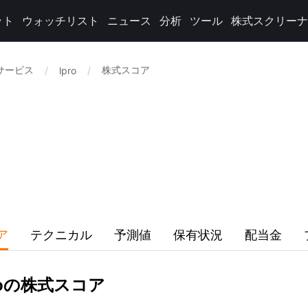
ット
ウォッチリスト
ニュース
分析
ツール
株式スクリーナ
業サービス
株式スコア
/
lpro
/
ア
テクニカル
予測値
保有状況
配当金
Corpの株式スコア