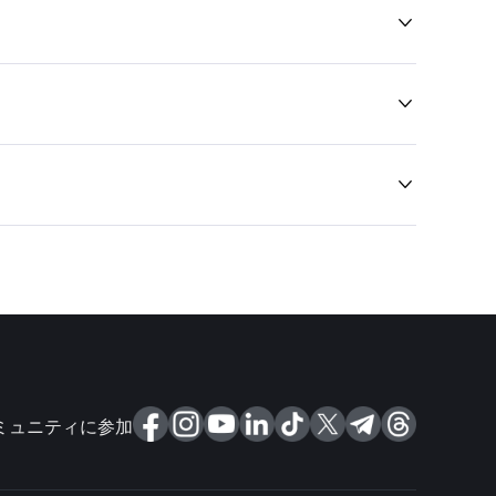



ミュニティに参加