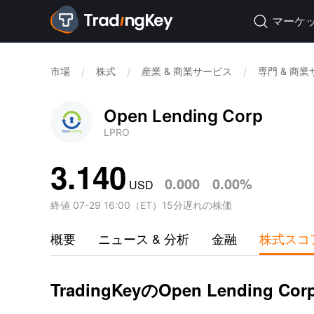
マーケ

市場
株式
産業 & 商業サービス
専門 & 商
/
/
/
Open Lending Corp
LPRO
3.140
0.000
0.00%
USD
終値
07-29 16:00
（
ET
）
15分遅れの株価
概要
ニュース & 分析
金融
株式スコ
TradingKeyのOpen Lending 