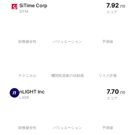
7.92
SiTime Corp
/10
SITM
スコア
財務健全性
バリュエーション
予測値
テクニカル
機関投資家の信頼感
リスク評価
7.70
nLIGHT Inc
/10
LASR
スコア
財務健全性
バリュエーション
予測値