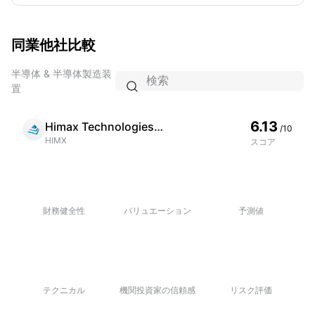
同業他社比較
半導体 & 半導体製造装

置
6.13
Himax Technologies Inc
/10
HIMX
スコア
財務健全性
バリュエーション
予測値
テクニカル
機関投資家の信頼感
リスク評価