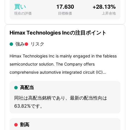
買い
17.630
+28.13%
現在の評価
目標株価
上昇余地
Himax Technologies Incの注目ポイント
強み
リスク
Himax Technologies Inc is mainly engaged in the fabless
semiconductor solution. The Company offers
comprehensive automotive integrated circuit (IC)
solutions, including traditional driver ICs, in-cell touch and
高配当
display driver integration, large touch and display driver
integration and local dimming timing controllers. The
同社は高配当銘柄であり、最新の配当性向は
Company's principal product lines include display drivers
63.82%です。
and timing controllers, touch controller ICs, thin film
transistor liquid crystal display (TFT-LCD) television and
割高
monitor semiconductor solutions, intellectual property (IP)