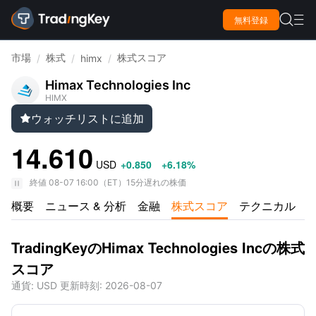

無料登録

市場
株式
株式スコア
/
/
himx
/
Himax Technologies Inc
HIMX
ウォッチリストに追加

14.610
USD
+0.850
+6.18%
終値
08-07 16:00
（
ET
）
15分遅れの株価
概要
ニュース & 分析
金融
株式スコア
テクニカル
TradingKeyのHimax Technologies Incの株式
スコア
通貨
: USD
更新時刻
:
2026-08-07