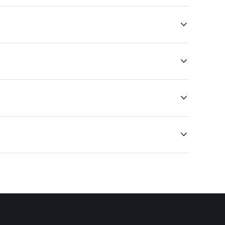



