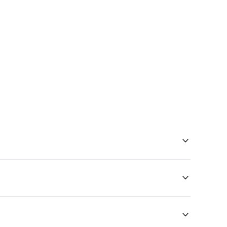


