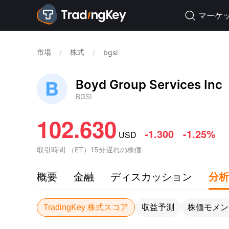
マーケ

市場
株式
/
/
bgsi
Boyd Group Services Inc
BGSI
102.630
-1.300
-1.25%
USD
取引時間
（
ET
）
15分遅れの株価
概要
金融
ディスカッション
分析
TradingKey 株式スコア
収益予測
株価モメン