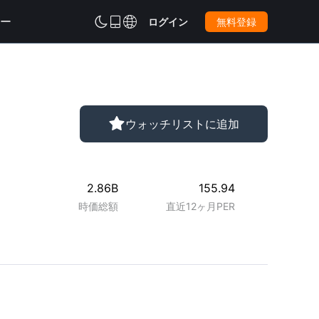
ー



ログイン
無料登録

ウォッチリストに追加
2.86B
155.94
時価総額
直近12ヶ月PER