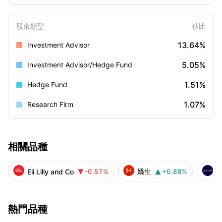
股東類型
佔比
13.64%
Investment Advisor
5.05%
Investment Advisor/Hedge Fund
1.51%
Hedge Fund
1.07%
Research Firm
相關品種
嬌生
Eli Lilly and Co
-0.57%
+0.88%


熱門品種