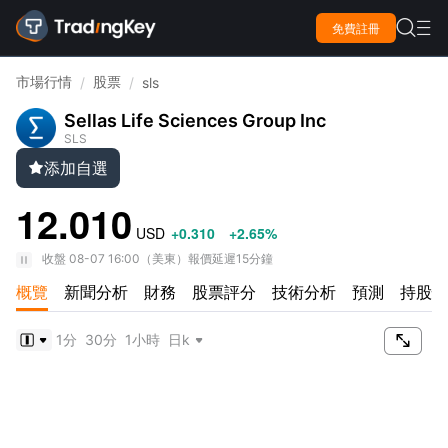

免費註冊

市場行情
股票
/
/
sls
Sellas Life Sciences Group Inc
SLS
添加自選

12.010
USD
+0.310
+2.65%
收盤
08-07 16:00
（
美東
）
報價延遲15分鐘
概覽
新聞分析
財務
股票評分
技術分析
預測
持股情

1分
30分
1小時
日k