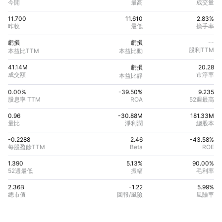
今開
最高
成交量
11.700
11.610
2.83%
昨收
最低
換手率
虧損
虧損
--
股利TTM
本益比TTM
本益比動
41.14M
虧損
20.28
成交額
市淨率
本益比靜
0.00%
-39.50
%
9.235
股息率 TTM
ROA
52週最高
0.96
-30.88M
181.33M
量比
淨利潤
總股本
-0.2288
2.46
-43.58
%
每股盈餘TTM
Beta
ROE
1.390
5.13%
90.00
%
52週最低
振幅
毛利率
2.36B
-1.22
5.99
%
總市值
回報/風險
風險率