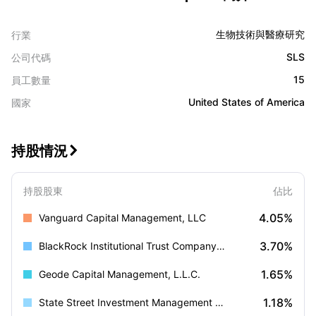
生物技術與醫療研究
行業
SLS
公司代碼
15
員工數量
United States of America
國家
持股情況

持股股東
佔比
4.05%
Vanguard Capital Management, LLC
3.70%
BlackRock Institutional Trust Company, N.A.
1.65%
Geode Capital Management, L.L.C.
1.18%
State Street Investment Management (US)