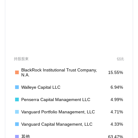
持股股東
佔比
BlackRock Institutional Trust Company,
15.55%
N.A.
Walleye Capital LLC
6.94%
Penserra Capital Management LLC
4.99%
Vanguard Portfolio Management, LLC
4.71%
Vanguard Capital Management, LLC
4.33%
其他
63.47%