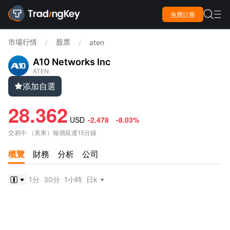

免費註冊

市場行情
股票
/
/
aten
A10 Networks Inc
ATEN
添加自選

28.362
USD
-2.478
-8.03%
交易中
（
美東
）
報價延遲15分鐘
概覽
財務
分析
公司
1分
30分
1小時
日k