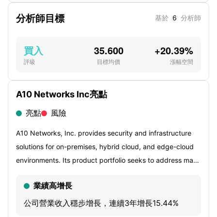
分析師目標
基於
6
分析師
買入
35.600
+20.39%
評級
目標均價
漲幅空間
A10 Networks Inc亮點
亮點
風險
A10 Networks, Inc. provides security and infrastructure
solutions for on-premises, hybrid cloud, and edge-cloud
environments. Its product portfolio seeks to address many
of the cyber protection challenges and solution
業績高增長
requirements. Its security solutions include App & API
Security, DNS Security and Secure Web Gateway. Its
公司營業收入穩步增長，連續3年增長15.44%
infrastructure solutions include public cloud, private cloud