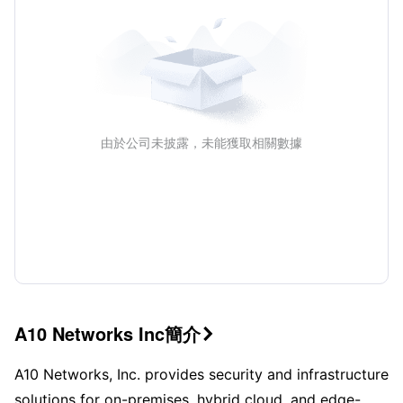
由於公司未披露，未能獲取相關數據
A10 Networks Inc簡介

A10 Networks, Inc. provides security and infrastructure
solutions for on-premises, hybrid cloud, and edge-