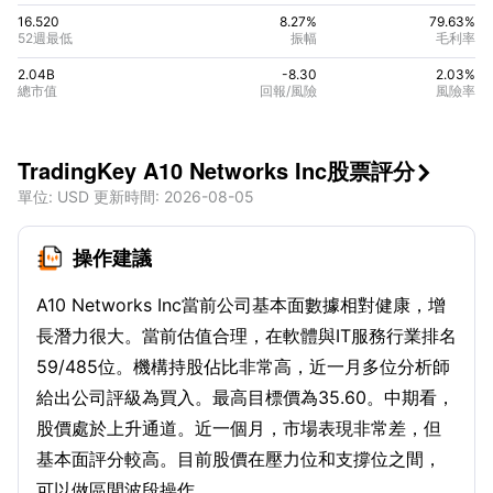
16.520
8.27%
79.63
%
52週最低
振幅
毛利率
2.04B
-8.30
2.03
%
總市值
回報/風險
風險率
TradingKey A10 Networks Inc股票評分

單位
: USD
更新時間
:
2026-08-05
操作建議
A10 Networks Inc當前公司基本面數據相對健康，增
長潛力很大。當前估值合理，在軟體與IT服務行業排名
59/485位。機構持股佔比非常高，近一月多位分析師
給出公司評級為買入。最高目標價為35.60。中期看，
股價處於上升通道。近一個月，市場表現非常差，但
基本面評分較高。目前股價在壓力位和支撐位之間，
可以做區間波段操作。