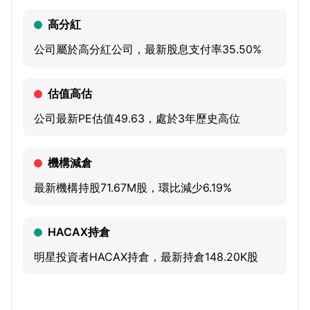
and broadband growth. Its solutions are available in a
高分紅
variety of form factors, such as optimized hardware
公司屬於高分紅公司，最新股息支付率35.50%
appliances, bare metal software, containerized software,
virtual appliances and cloud-native software. Its solutions
估值高估
serve various industries including healthcare, higher
education, financial services and telecommunications &
公司最新PE估值49.63，處於3年歷史高位
service providers. Its products include A10 Defend, A10
Infrastructure and centralized management & analytics
機構減倉
(A10 Control). It offers TX Protect Web application and
最新機構持股71.67M股，環比減少6.19%
API protection solution. Its intelligent management and
automation tools include Harmony Controller and aGalaxy
TPS.
HACAX持倉
明星投資者HACAX持倉，最新持倉148.20K股