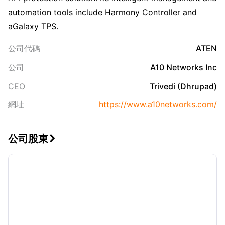
automation tools include Harmony Controller and
aGalaxy TPS.
公司代碼
ATEN
公司
A10 Networks Inc
CEO
Trivedi (Dhrupad)
網址
https://www.a10networks.com/
公司股東
