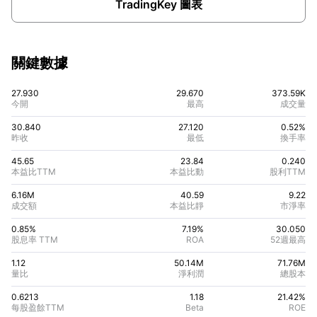
TradingKey 圖表
關鍵數據
27.930
29.670
373.59K
今開
最高
成交量
30.840
27.120
0.52%
昨收
最低
換手率
45.65
23.84
0.240
本益比TTM
本益比動
股利TTM
6.16M
40.59
9.22
成交額
本益比靜
市淨率
0.85%
7.19
%
30.050
股息率 TTM
ROA
52週最高
1.12
50.14M
71.76M
量比
淨利潤
總股本
0.6213
1.18
21.42
%
每股盈餘TTM
Beta
ROE