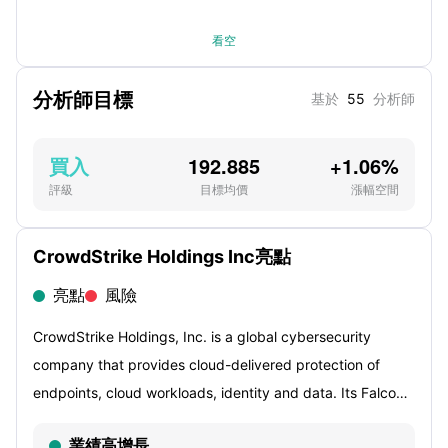
看空
分析師目標
基於
55
分析師
買入
192.885
+1.06%
評級
目標均價
漲幅空間
CrowdStrike Holdings Inc亮點
亮點
風險
CrowdStrike Holdings, Inc. is a global cybersecurity
company that provides cloud-delivered protection of
endpoints, cloud workloads, identity and data. Its Falcon
platform is designed for cybersecurity consolidation,
業績高增長