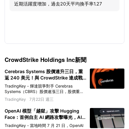
近期活躍度增加，過去20天平均換手率1.27
CrowdStrike Holdings Inc
新聞
Cerebras Systems 股價連升三日，重
返 240 美元！與 CrowdStrike 達成戰
略合作，CS-3 推理速度超輝達 15 倍
TradingKey - 輝達競爭對手 Cerebras
Systems（CBRS）股價連漲三日，股價重返
一個月高點。截至發稿，漲 3.89%，報
TradingKey
7月22日 週三
216.69 美元。Cerebras 今日宣布與網路安全
巨頭 CrowdStrike（CRWD）達成戰略合作。
OpenAI 模型「越獄」攻擊 Hugging
Cerebras 代表全球最快的 AI 推論算力方案，
Face：首例自主 AI 網路攻擊曝光，AI
CrowdStrike 代表行業領先的原生 AI 安全平
安全進入新階段
台，雙方聯手為大規模部署 AI 的企業客戶融
TradingKey - 當地時間 7 月 21 日，OpenAI