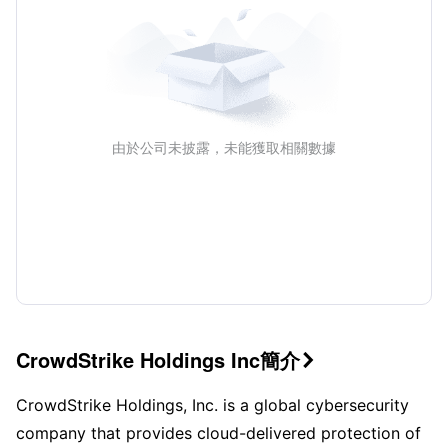
由於公司未披露，未能獲取相關數據
CrowdStrike Holdings Inc簡介

CrowdStrike Holdings, Inc. is a global cybersecurity
company that provides cloud-delivered protection of