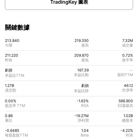
TradingKey 圖表
關鍵數據
213.840
219.350
7.32M
今開
最高
成交量
211.220
209.870
0.72%
昨收
最低
換手率
虧損
167.39
--
本益比動
股利TTM
本益比TTM
1.27B
虧損
46.12
成交額
市淨率
本益比靜
0.00%
-1.63
%
566.900
股息率 TTM
ROA
52週最高
0.86
-19.27M
1.02B
量比
淨利潤
總股本
-0.6485
1.04
-4.22
%
每股盈餘TTM
Beta
ROE