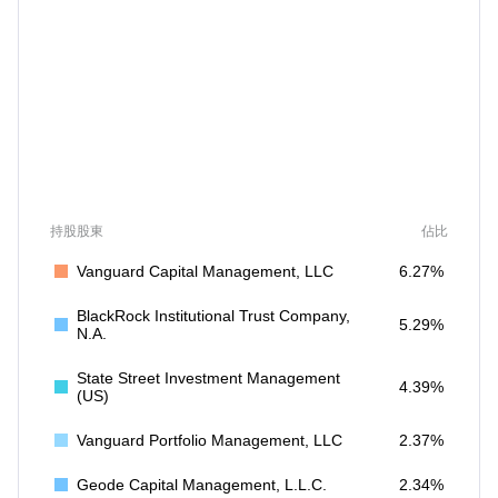
持股股東
佔比
Vanguard Capital Management, LLC
6.27%
BlackRock Institutional Trust Company,
5.29%
N.A.
State Street Investment Management
4.39%
(US)
Vanguard Portfolio Management, LLC
2.37%
Geode Capital Management, L.L.C.
2.34%