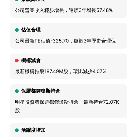
purpose-built to stop breaches. The platforms collect and
integrate data from across the enterprise, including
公司營業收入穩步增長，連續3年增長57.48%
endpoints, cloud workloads, identities, and third-party
sources. It offers 29 cloud modules on its Falcon platform
估值合理
via a software as a service (SaaS) subscription-based
公司最新PE估值-325.70，處於3年歷史合理位
model that spans multiple large markets, including
corporate endpoint and cloud workload security,
機構減倉
managed security services, security and vulnerability
management, information technology (IT) operations
最新機構持股187.49M股，環比減少4.07%
management, identity protection, next-generation
security information and event management (SIEM) and
保羅都鐸瓊斯持倉
log management, threat intelligence services, data
明星投資者保羅都鐸瓊斯持倉，最新持倉72.07K
protection, SaaS security posture management,
股
automation and response (SOAR) and artificial intelligence
powered workflow automation, and others.
活躍度增加