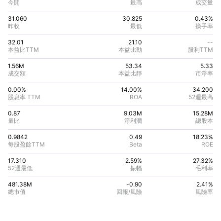
今開
最高
成交量
31.060
30.825
0.43%
昨收
最低
換手率
32.01
21.10
--
本益比TTM
本益比動
股利TTM
1.56M
53.34
5.33
成交額
本益比靜
市淨率
0.00%
14.00
%
34.200
股息率 TTM
ROA
52週最高
0.87
9.03M
15.28M
量比
淨利潤
總股本
0.9842
0.49
18.23
%
每股盈餘TTM
Beta
ROE
17.310
2.59%
27.32
%
52週最低
振幅
毛利率
481.38M
-0.90
2.41
%
總市值
回報/風險
風險率