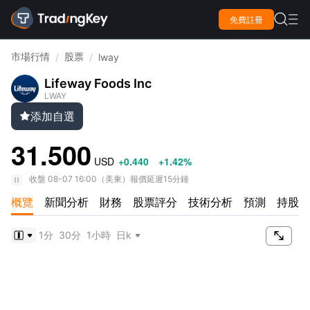

免費註冊

市場行情
股票
/
/
lway
Lifeway Foods Inc
LWAY
添加自選

31.500
USD
+0.440
+1.42%
收盤
08-07 16:00
（
美東
）
報價延遲15分鐘
概覽
新聞分析
財務
股票評分
技術分析
預測
持股情

1分
30分
1小時
日k