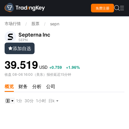

免费注册

市场行情
股票
/
/
sepn
Septerna Inc
SEPN
添加自选

39.519
USD
+0.759
+1.96%
收盘
08-06 16:00
（
美东
）
报价延迟15分钟
概览
财务
分析
公司
1分
30分
1小时
日k