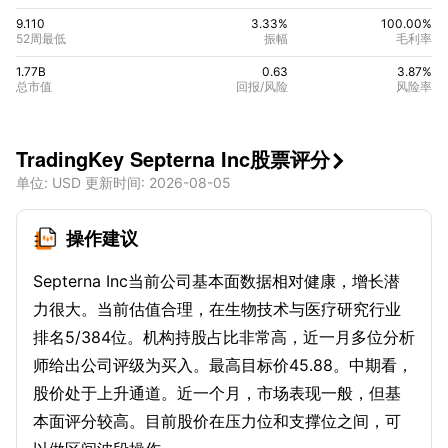
9.110
3.33%
100.00
%
52周最低
振幅
毛利率
1.77B
0.63
3.87
%
总市值
回报/风险
风险率
TradingKey Septerna Inc股票评分

单位
: USD
更新时间
:
2026-08-05
操作建议
Septerna Inc当前公司基本面数据相对健康，增长潜
力很大。当前估值合理，在生物技术与医疗研究行业
排名5/384位。机构持股占比非常高，近一月多位分析
师给出公司评级为买入。最高目标价45.88。中期看，
股价处于上升通道。近一个月，市场表现一般，但基
本面评分较高。目前股价在压力位和支撑位之间，可