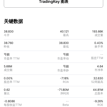
TradingKey 图表
关键数据
38.830
40.121
193.66K
今开
最高
成交量
38.760
38.830
0.43%
昨收
最低
换手率
亏损
亏损
--
股息TTM
市盈率 TTM
市盈率动
5.66M
亏损
4.64
成交额
市净率
市盈率静
0.00%
-7.18
%
32.630
股息率 TTM
ROA
52周最高
0.62
-71.80M
44.81M
量比
净利润
总股本
-0.8086
--
-9.26
%
每股收益TTM
Beta
ROE