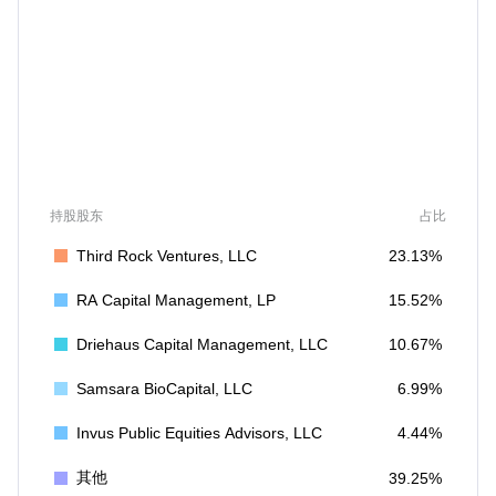
持股股东
占比
Third Rock Ventures, LLC
23.13%
RA Capital Management, LP
15.52%
Driehaus Capital Management, LLC
10.67%
Samsara BioCapital, LLC
6.99%
Invus Public Equities Advisors, LLC
4.44%
其他
39.25%