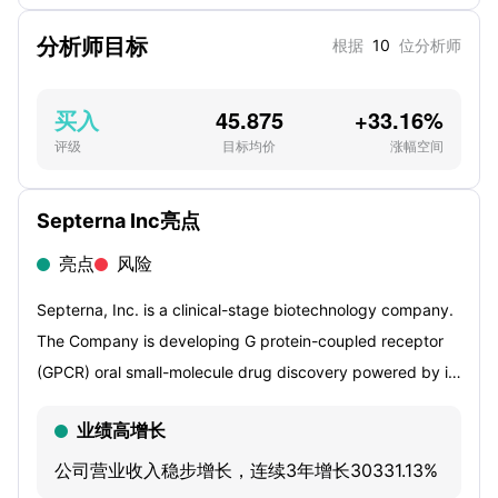
分析师目标
根据
10
位分析师
买入
45.875
+33.16%
评级
目标均价
涨幅空间
Septerna Inc亮点
亮点
风险
Septerna, Inc. is a clinical-stage biotechnology company.
The Company is developing G protein-coupled receptor
(GPCR) oral small-molecule drug discovery powered by its
proprietary Native Complex Platform. Its pipeline of
业绩高增长
product candidates is focused on treating patients in
three therapeutic areas: endocrinology, immunology and
公司营业收入稳步增长，连续3年增长30331.13%
inflammation, and metabolic diseases. Its industrial-scale