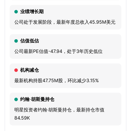
Native Complex Platform is designed to target certain
业绩增长期
GPCRs for the first time, uncover novel binding pockets
公司处于发展阶段，最新年度总收入45.95M美元
for validated receptors, and pursue a wide spectrum of
pharmacologies, including agonists, antagonists, and
估值低估
allosteric modulators, to achieve desired therapeutic
effects. It is advancing a deep portfolio of oral small
公司最新PE估值-47.94，处于3年历史低位
molecule GPCR-targeted programs with novel mechanistic
approaches to treat diseases across multiple therapeutic
机构减仓
areas for patients with unmet needs. It is focused on
最新机构持股47.75M股，环比减少3.15%
therapeutic areas, such as neurology, women’s health,
cardiovascular, and respiratory disease.
约翰·胡斯曼持仓
明星投资者约翰·胡斯曼持仓，最新持仓市值
84.59K