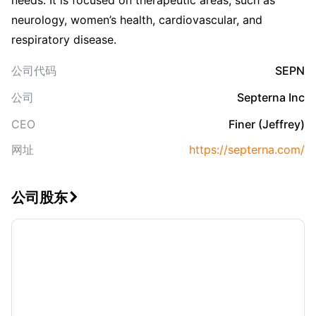
needs. It is focused on therapeutic areas, such as
neurology, women’s health, cardiovascular, and
respiratory disease.
公司代码
SEPN
公司
Septerna Inc
CEO
Finer (Jeffrey)
网址
https://septerna.com/
公司股东
