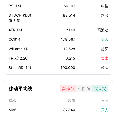
RSI(14)
66.102
中性
STOCH(KDJ)
83.514
超买
(9,3,3)
ATR(14)
2.149
高波动
CCI(14)
178.567
买入
Williams %R
12.528
超买
TRIX(12,20)
0.215
卖出
StochRSI(14)
100.000
超买
移动平均线
卖出(0)
中性(0)
买入(6)
指标
数值
方向
MA5
37.340
买入