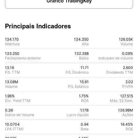
Gráfico TradingKey
Principais Indicadores
134.170
134.350
126.05K
Abertura
Alta
Volume
133.250
132.388
0.09%
Fechamento anterior
Baixo
Indicador de volume
13.19
11.71
2.600
P/L TTM
P/L Dinâmico
Dividendo TTM
13.08M
15.61
2.02
Volume
P/L Estático
P/VPA
1.96%
1.75
%
127.515
Div. Yield TTM
ROA
Máx. 52 Sem.
0.36
1.17B
136.98M
Índice de Volume
Lucro líquido
Ações
10.0704
0.94
16.45
%
LPA (TTM)
Beta
ROE