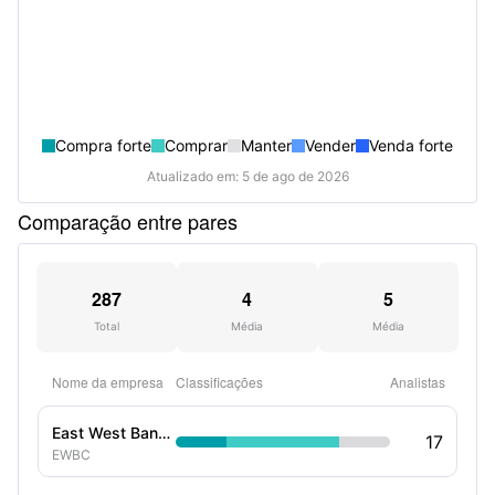
Compra forte
Comprar
Manter
Vender
Venda forte
Atualizado em: 5 de ago de 2026
Comparação entre pares
287
4
5
Total
Média
Média
Nome da empresa
Classificações
Analistas
East West Bancorp Inc
17
EWBC