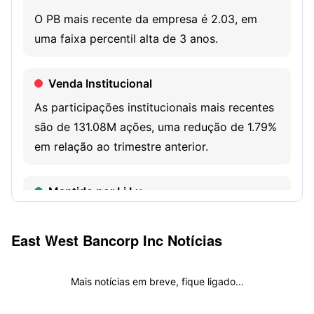
other financial services include treasury management,
O PB mais recente da empresa é 2.03, em
foreign exchange services, interest rate, and commodity
uma faixa percentil alta de 3 anos.
risk hedging.
Venda Institucional
As participações institucionais mais recentes
são de 131.08M ações, uma redução de 1.79%
em relação ao trimestre anterior.
Mantido por Li Lu
O Super Investidor Li Lu possui 2.39M ações
desta empresa.
East West Bancorp Inc
Notícias
Mais notícias em breve, fique ligado...