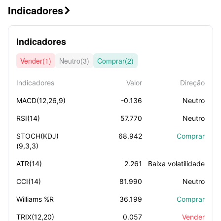
Indicadores

Indicadores
Vender(1)
Neutro(3)
Comprar(2)
Indicadores
Valor
Direção
MACD(12,26,9)
-0.136
Neutro
RSI(14)
57.770
Neutro
STOCH(KDJ)
68.942
Comprar
(9,3,3)
ATR(14)
2.261
Baixa volatilidade
CCI(14)
81.990
Neutro
Williams %R
36.199
Comprar
TRIX(12,20)
0.057
Vender