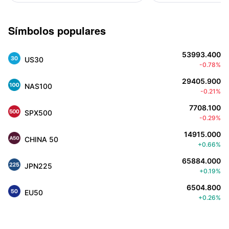
Símbolos populares
53993.400
US30
-0.78%
29405.900
NAS100
-0.21%
7708.100
SPX500
-0.29%
14915.000
CHINA 50
+0.66%
65884.000
JPN225
+0.19%
6504.800
EU50
+0.26%