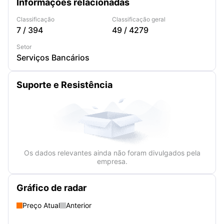
Informações relacionadas
Classificação
Classificação geral
7
/
394
49
/
4279
Setor
Serviços Bancários
Suporte e Resistência
Os dados relevantes ainda não foram divulgados pela
empresa.
Gráfico de radar
Preço Atual
Anterior