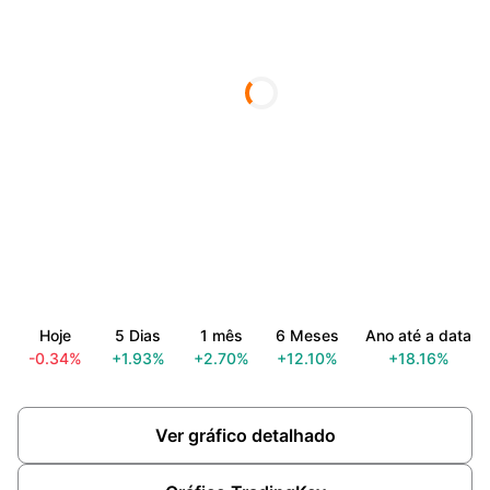
Hoje
5 Dias
1 mês
6 Meses
Ano até a data
-0.34%
+1.93%
+2.70%
+12.10%
+18.16%
Ver gráfico detalhado