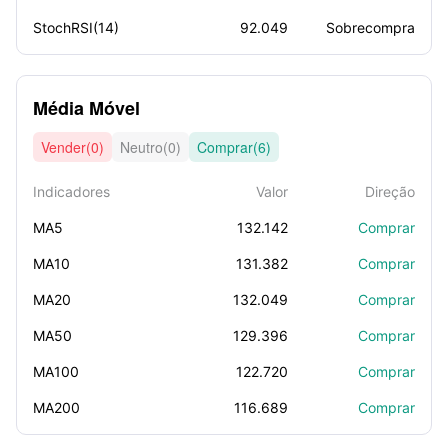
StochRSI(14)
92.049
Sobrecompra
Média Móvel
Vender(0)
Neutro(0)
Comprar(6)
Indicadores
Valor
Direção
MA5
132.142
Comprar
MA10
131.382
Comprar
MA20
132.049
Comprar
MA50
129.396
Comprar
MA100
122.720
Comprar
MA200
116.689
Comprar