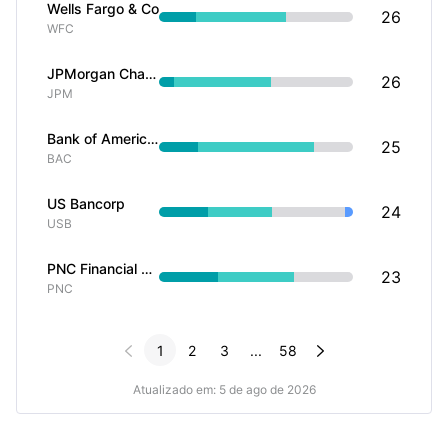
Wells Fargo & Co
26
WFC
JPMorgan Chase & Co
26
JPM
Bank of America Corp
25
BAC
US Bancorp
24
USB
PNC Financial Services Group Inc
23
PNC


1
2
3
...
58
Atualizado em: 5 de ago de 2026