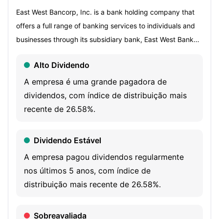
East West Bancorp, Inc. is a bank holding company that
offers a full range of banking services to individuals and
businesses through its subsidiary bank, East West Bank
(the Bank). Its segments include Consumer and Business
Alto Dividendo
Banking, Commercial Banking, and Treasury and Other.
The Consumer and Business Banking segment provides
A empresa é uma grande pagadora de
financial products and services to consumer and
dividendos, com índice de distribuição mais
commercial customers through its domestic branch
recente de 26.58%.
network and digital banking platforms. This segment also
offers consumer and commercial deposits, mortgage and
Dividendo Estável
home equity loans, and other products and services. The
A empresa pagou dividendos regularmente
Commercial Banking segment generates commercial loans
nos últimos 5 anos, com índice de
and deposits. Commercial loan products include
distribuição mais recente de 26.58%.
construction finance, commercial business lending,
working capital lines of credit, trade finance, letters of
Sobreavaliada
credit, and others. Commercial deposit products and