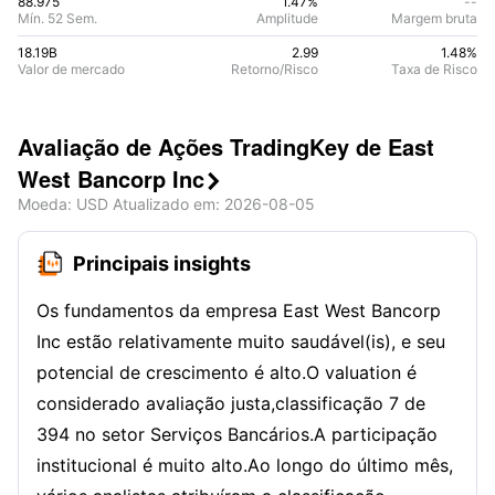
88.975
1.47%
--
Mín. 52 Sem.
Amplitude
Margem bruta
18.19B
2.99
1.48
%
Valor de mercado
Retorno/Risco
Taxa de Risco
Avaliação de Ações TradingKey de East
West Bancorp Inc

Moeda
: USD
Atualizado em
:
2026-08-05
Principais insights
Os fundamentos da empresa East West Bancorp
Inc estão relativamente muito saudável(is), e seu
potencial de crescimento é alto.O valuation é
considerado avaliação justa,classificação 7 de
394 no setor Serviços Bancários.A participação
institucional é muito alto.Ao longo do último mês,