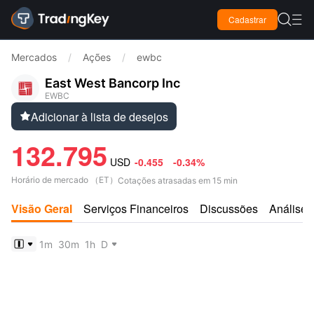

Cadastrar

Mercados
/
Ações
/
ewbc
East West Bancorp Inc
EWBC
Adicionar à lista de desejos

132.795
USD
-0.455
-0.34%
Horário de mercado
（
ET
）
Cotações atrasadas em 15 min
Visão Geral
Serviços Financeiros
Discussões
Análises
1m
30m
1h
D