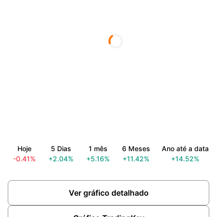
Hoje
5 Dias
1 mês
6 Meses
Ano até a data
-0.41%
+2.04%
+5.16%
+11.42%
+14.52%
Ver gráfico detalhado