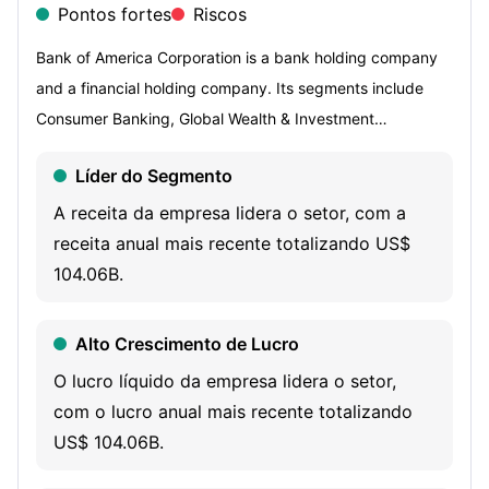
Pontos fortes
Riscos
Bank of America Corporation is a bank holding company
and a financial holding company. Its segments include
Consumer Banking, Global Wealth & Investment
Management (GWIM), Global Banking and Global Markets.
Líder do Segmento
Consumer Banking segment offers a range of credit,
banking and investment products and services to
A receita da empresa lidera o setor, com a
consumers and small businesses. The GWIM includes two
receita anual mais recente totalizando US$
businesses: Merrill Wealth Management, which provides
104.06B.
tailored solutions to meet clients' needs through a full set
of investment management, brokerage, banking and
Alto Crescimento de Lucro
retirement products and Bank of America Private Bank,
O lucro líquido da empresa lidera o setor,
which provides comprehensive wealth management
com o lucro anual mais recente totalizando
solutions. Global Banking segment provides a range of
US$ 104.06B.
lending-related products and services, integrated working
capital management and treasury solutions, and