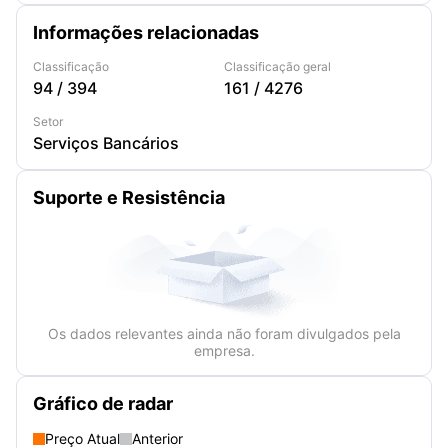
Informações relacionadas
Classificação
Classificação geral
94
/
394
161
/
4276
Setor
Serviços Bancários
Suporte e Resistência
Os dados relevantes ainda não foram divulgados pela
empresa.
Gráfico de radar
Preço Atual
Anterior