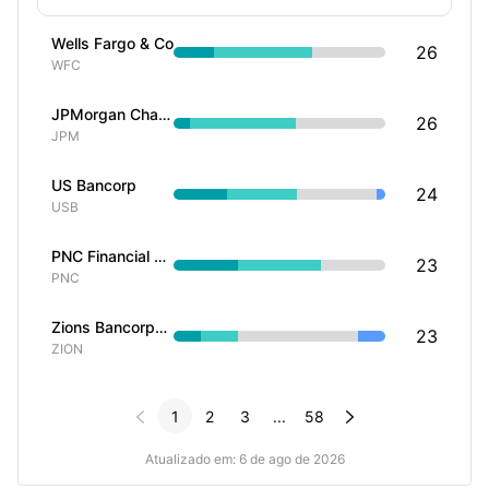
Wells Fargo & Co
26
WFC
JPMorgan Chase & Co
26
JPM
US Bancorp
24
USB
PNC Financial Services Group Inc
23
PNC
Zions Bancorporation NA
23
ZION


1
2
3
...
58
Atualizado em: 6 de ago de 2026