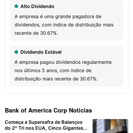
Alto Dividendo
underwriting and advisory services. Global Markets
segment offers sales and trading services and research
A empresa é uma grande pagadora de
services to institutional clients across fixed-income, credit,
dividendos, com índice de distribuição mais
currency, commodity, and equity businesses.
recente de 30.67%.
Dividendo Estável
A empresa pagou dividendos regularmente
nos últimos 5 anos, com índice de
distribuição mais recente de 30.67%.
Sobreavaliada
O PB mais recente da empresa é 1.63, em
Bank of America Corp
Notícias
uma faixa percentil alta de 3 anos.
Começa a Supersafra de Balanços
do 2º Tri nos EUA, Cinco Gigantes