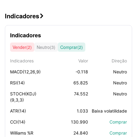
Indicadores

Indicadores
Vender(2)
Neutro(3)
Comprar(2)
Indicadores
Valor
Direção
MACD(12,26,9)
-0.118
Neutro
RSI(14)
65.825
Neutro
STOCH(KDJ)
74.552
Neutro
(9,3,3)
ATR(14)
1.033
Baixa volatilidade
CCI(14)
130.990
Comprar
Williams %R
24.840
Comprar