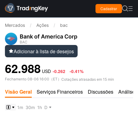

Cadastrar

Mercados
/
Ações
/
bac
Bank of America Corp
BAC
Adicionar à lista de desejos

62.988
USD
-0.262
-0.41%
Fechamento
08-06 16:00
（
ET
）
Cotações atrasadas em 15 min
Visão Geral
Serviços Financeiros
Discussões
Análises
1m
30m
1h
D