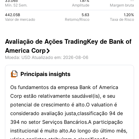
33.065
1.97%
--
Mín. 52 Sem.
Amplitude
Margem bruta
442.05B
5.63
1.20
%
Valor de mercado
Retorno/Risco
Taxa de Risco
Avaliação de Ações TradingKey de Bank of
America Corp

Moeda
: USD
Atualizado em
:
2026-08-06
Principais insights
Os fundamentos da empresa Bank of America
Corp estão relativamente saudável(is), e seu
potencial de crescimento é alto.O valuation é
considerado avaliação justa,classificação 94 de
394 no setor Serviços Bancários.A participação
institucional é muito alto.Ao longo do último mês,