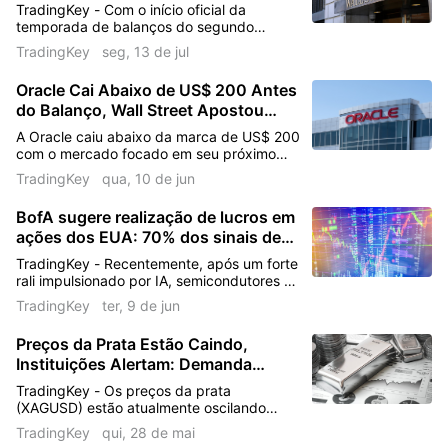
de Wall Street Divulgam Resultados
Venda Institucional
TradingKey - Com o início oficial da
no Mesmo Dia, Frenesi do Banco de
temporada de balanços do segundo
As participações institucionais mais recentes
Investimento Não Esconde o ‘Medo
trimestre para as ações bancárias dos
TradingKey
seg, 13 de jul
EUA, o JPMorgan Chase (JPM), Citigroup
de Altura’?
são de 5.08B ações, uma redução de 2.46%
(C), Bank of America (BAC), Goldman
Oracle Cai Abaixo de US$ 200 Antes
Sachs (GS) e Wells Fargo (WFC) estão
em relação ao trimestre anterior.
do Balanço, Wall Street Apostou
programados para divulgar seus
resultados do 2T em 14 de julho.
Errado em Meio ao Refluxo da IA?
A Oracle caiu abaixo da marca de US$ 200
com o mercado focado em seu próximo
Mantido por Warren Buffett
relatório de resultados, enquanto os
TradingKey
qua, 10 de jun
bancos de investimento de Wall Street
O Super Investidor Warren Buffett possui
permanecem otimistas.
BofA sugere realização de lucros em
490.02M ações desta empresa.
ações dos EUA: 70% dos sinais de
bear market acionados, as ações de
TradingKey - Recentemente, após um forte
tecnologia ainda são uma compra?
rali impulsionado por IA, semicondutores e
ações de tecnologia de mega
TradingKey
ter, 9 de jun
capitalização, a divergência de mercado
nas ações dos EUA intensificou-se
Preços da Prata Estão Caindo,
significativamente. O Bank of America
Instituições Alertam: Demanda
(BAC) alertou recentemente que
aproximadamente 70% dos sinais de alerta
Industrial Atingindo o Pico,
TradingKey - Os preços da prata
de bear market que monitora foram
Esperanças de Recuperação São
(XAGUSD) estão atualmente oscilando
acionados, um nível comparável à média
Escassas
abaixo de US$ 74 por onça, à medida que
TradingKey
qui, 28 de mai
que precedeu os sete últimos topos de
o mercado carece de momentum de alta.