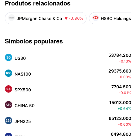
Produtos relacionados
JPMorgan Chase & Co
HSBC Holdings P
-0.86%

Símbolos populares
53784.200
US30
-0.13%
29375.600
NAS100
-0.03%
7704.500
SPX500
-0.01%
15013.000
CHINA 50
+0.64%
65123.000
JPN225
-0.60%
6494.800