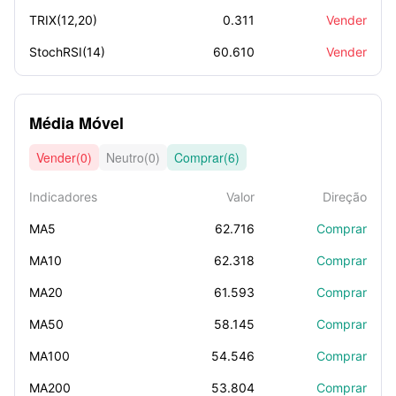
TRIX(12,20)
0.311
Vender
StochRSI(14)
60.610
Vender
Média Móvel
Vender(0)
Neutro(0)
Comprar(6)
Indicadores
Valor
Direção
MA5
62.716
Comprar
MA10
62.318
Comprar
MA20
61.593
Comprar
MA50
58.145
Comprar
MA100
54.546
Comprar
MA200
53.804
Comprar