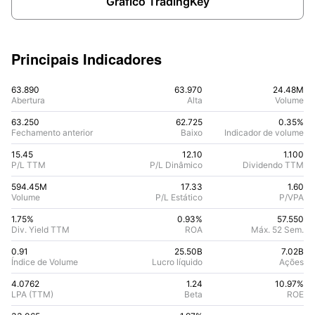
Gráfico TradingKey
Principais Indicadores
63.890
63.970
24.48M
Abertura
Alta
Volume
63.250
62.725
0.35%
Fechamento anterior
Baixo
Indicador de volume
15.45
12.10
1.100
P/L TTM
P/L Dinâmico
Dividendo TTM
594.45M
17.33
1.60
Volume
P/L Estático
P/VPA
1.75%
0.93
%
57.550
Div. Yield TTM
ROA
Máx. 52 Sem.
0.91
25.50B
7.02B
Índice de Volume
Lucro líquido
Ações
4.0762
1.24
10.97
%
LPA (TTM)
Beta
ROE