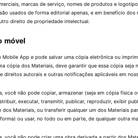
omerciais, marcas de serviço, nomes de produtos e logoti
são usados de forma editorial apenas, e em benefício dos 
tro direito de propriedade intelectual.
vo móvel
e Mobile App e pode salvar uma cópia eletrônica ou imprim
uma cópia dos Materiais, deve garantir que essa cópia se
de direitos autorais e outras notificações aplicáveis em no
a, você não pode copiar, armazenar (seja em cópia física 
stribuir, executar, transmitir, publicar, reproduzir, exibir pub
 dos Materiais, ou transferir qualquer um dos Materiais par
forma) ou usar, no todo ou em parte, de qualquer outra ma
, você não pode criar uma obra derivada a partir dos Mate