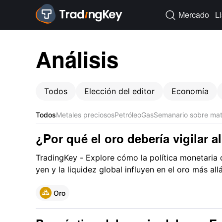
Mercado
L

Análisis
Todos
Elección del editor
Economía
Todos
Metales preciosos
Petróleo
Gas
Semanario sobre mat
¿Por qué el oro debería vigilar a
completo de cómo el yen afecta 
TradingKey - Explore cómo la política monetaria d
yen y la liquidez global influyen en el oro más all
interés.
Oro