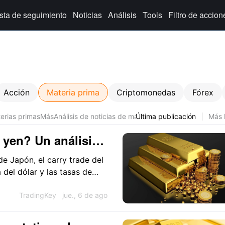
ista de seguimiento
Noticias
Análisis
Tools
Filtro de accion
Acción
Materia prima
Criptomonedas
Fórex
erias primas
Más
Análisis de noticias de materias primas en tiempo re
Última publicación
Más 
l yen? Un análisis
al oro
e Japón, el carry trade del
á del dólar y las tasas de
TradingKey
jue., 6 de ago