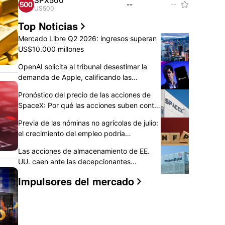
SPX500
--
--

US500
Top Noticias
Mercado Libre Q2 2026: ingresos superan
US$10.000 millones
OpenAI solicita al tribunal desestimar la
demanda de Apple, calificando las
acusaciones de "infundadas"
Pronóstico del precio de las acciones de
SpaceX: Por qué las acciones suben contra
la tendencia ante el desbloqueo de
Previa de las nóminas no agrícolas de julio:
$100.000 millones mientras la
el crecimiento del empleo podría
recuperación podría continuar
mantenerse bajo; cómo reaccionarán las
Las acciones de almacenamiento de EE.
acciones de EE. UU., el dólar y el oro?
UU. caen ante las decepcionantes
previsiones de SanDisk y Western Digital
Impulsores del mercado