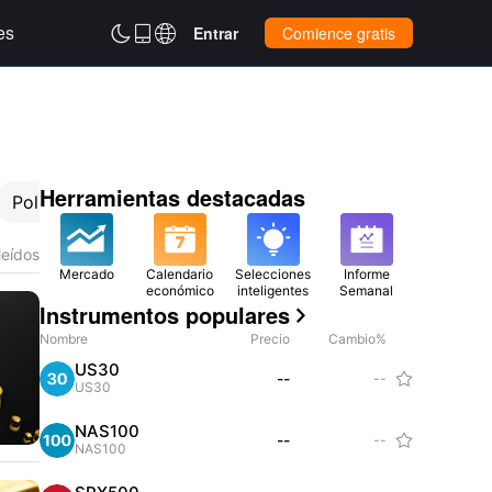
es



Entrar
Comience gratis
Herramientas destacadas
Política
al
leídos
Oro
Mercado
Calendario
Selecciones
Informe
económico
inteligentes
Semanal
Instrumentos populares
Nombre
Precio
Cambio%
US30
--
--

US30
NAS100
--
--

NAS100