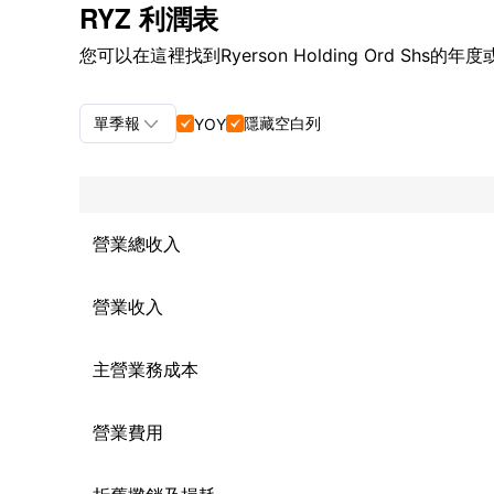
RYZ 利潤表
您可以在這裡找到Ryerson Holding Ord Shs的

單季報
隱藏空白列
YOY


單季報+年報
單季報
營業總收入
年報
營業收入
主營業務成本
營業費用