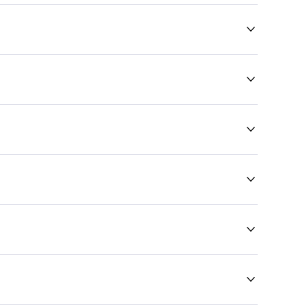





