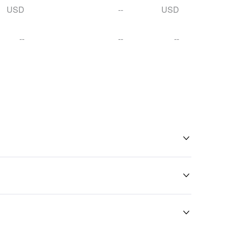
USD
--
USD
--
--
--


