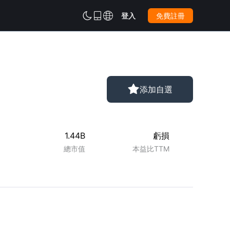



登入
免費註冊

添加自選
1.44B
虧損
總市值
本益比TTM