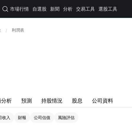
市場行情
自選股
新聞
分析
交易工具
選股工具

利潤表
z
/
術分析
預測
持股情況
股息
公司資料
司收入
財報
公司估值
風險評估