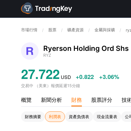
市場行情
股票
礦產資源
金屬與採礦
/
/
/
/
ry
Ryerson Holding Ord Shs
RYZ
27.722
+0.822
+3.06%
USD
交易中
（
美東
）
報價延遲15分鐘
概覽
新聞分析
財務
股票評分
技
財務摘要
利潤表
資產負債表
現金流量表
公