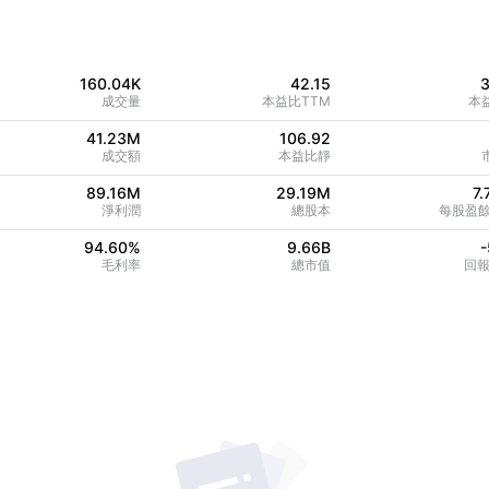
160.04K
42.15
3
成交量
本益比TTM
本
41.23M
106.92
成交額
本益比靜
89.16M
29.19M
7.
淨利潤
總股本
每股盈餘
94.60
%
9.66B
-
毛利率
總市值
回報