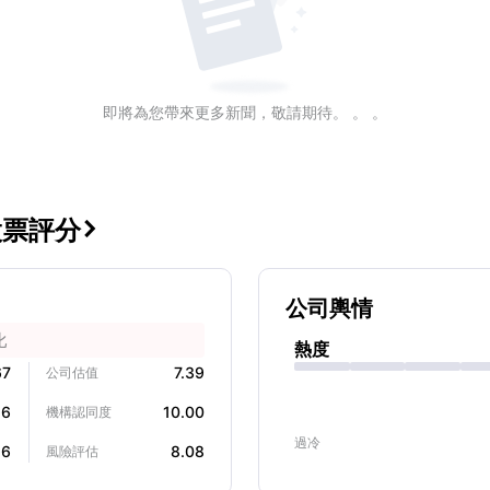
即將為您帶來更多新聞，敬請期待。 。 。
nc股票評分

公司輿情
比
熱度
67
7.39
公司估值
26
10.00
機構認同度
過冷
16
8.08
風險評估