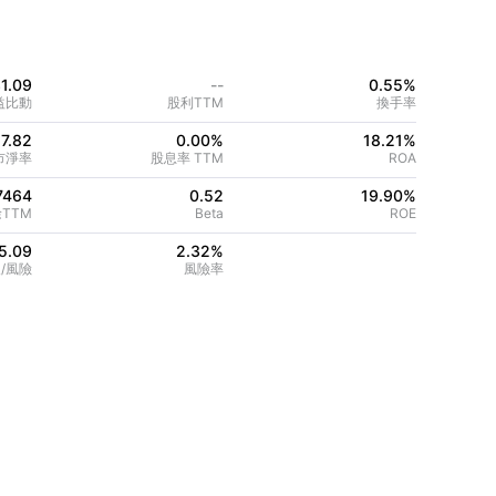
1.09
--
0.55%
益比動
股利TTM
換手率
7.82
0.00%
18.21
%
市淨率
股息率 TTM
ROA
7464
0.52
19.90
%
TTM
Beta
ROE
5.09
2.32
%
/風險
風險率