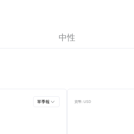
中性

單季報
貨幣
: USD
單季報
年報