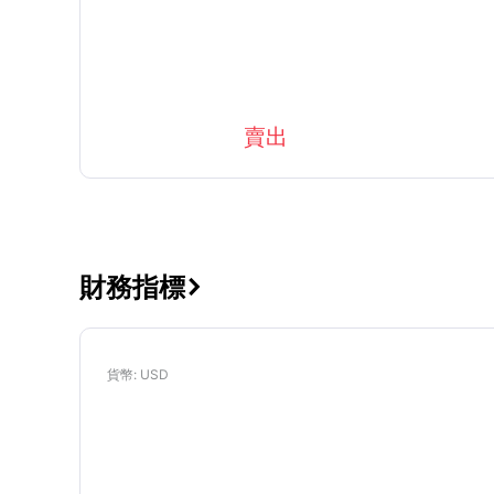
賣出
財務指標

貨幣
: USD