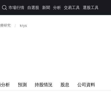
市場行情
自選股
新聞
分析
交易工具
選股工具

醫療研究
/
krys
術分析
預測
持股情況
股息
公司資料