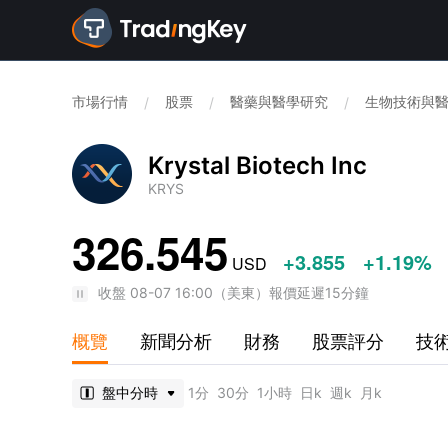
市場行情
股票
醫藥與醫學研究
生物技術與
/
/
/
Krystal Biotech Inc
KRYS
326.545
+3.855
+1.19%
USD
收盤
08-07 16:00
（
美東
）
報價延遲15分鐘
概覽
新聞分析
財務
股票評分
技
盤中分時
1分
30分
1小時
日k
週k
月k