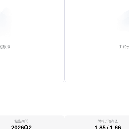
關數據
由於
報告期間
財報
/
預測值
2026Q2
1.85
/
1.66