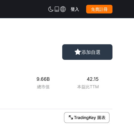



登入
免費註冊

添加自選
9.66B
42.15
總市值
本益比TTM

TradingKey 圖表