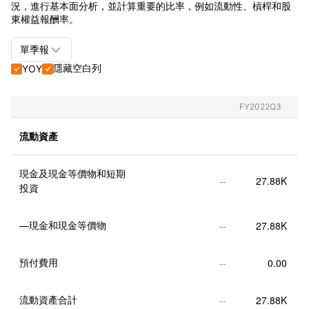
況，進行基本面分析，並計算重要的比率，例如流動性、槓桿和股
東權益報酬率。

單季報
隱藏空白列
YOY


單季報+年報
單季報
FY2022Q3
年報
流動資產
現金及現金等價物和短期
--
27.88K
投資
—現金和現金等價物
--
27.88K
預付費用
--
0.00
流動資產合計
--
27.88K