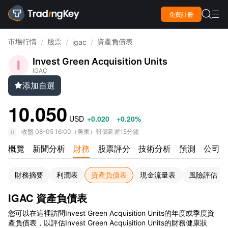

免費註冊

市場行情
股票
資產負債表
/
/
igac
/
Invest Green Acquisition Units
IGAC
添加自選

10.050
USD
+0.020
+0.20%
收盤
08-05 16:00
（
美東
）
報價延遲15分鐘
概覽
新聞分析
財務
股票評分
技術分析
預測
公司資
財務摘要
利潤表
資產負債表
現金流量表
風險評估
IGAC 資產負債表
您可以在這裡訪問Invest Green Acquisition Units的年度或季度資
產負債表，以評估Invest Green Acquisition Units的財務健康狀