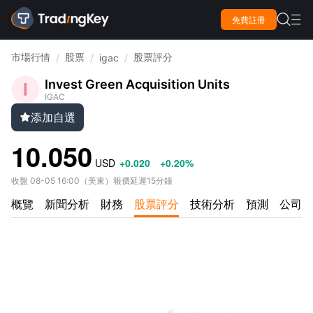

免費註冊

市場行情
股票
股票評分
/
/
igac
/
Invest Green Acquisition Units
IGAC
添加自選

10.050
USD
+0.020
+0.20%
收盤
08-05 16:00
（
美東
）
報價延遲15分鐘
概覽
新聞分析
財務
股票評分
技術分析
預測
公司資