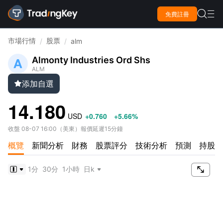

免費註冊

市場行情
股票
/
/
alm
Almonty Industries Ord Shs
ALM
添加自選

14.180
USD
+0.760
+5.66%
收盤
08-07 16:00
（
美東
）
報價延遲15分鐘
概覽
新聞分析
財務
股票評分
技術分析
預測
持股情

1分
30分
1小時
日k