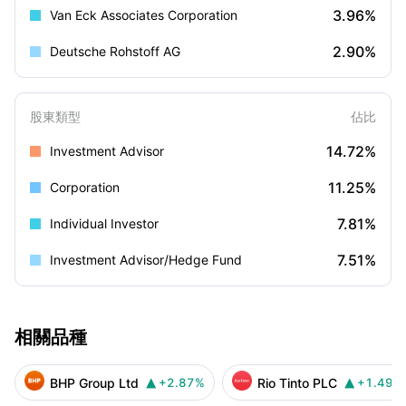
3.96%
Van Eck Associates Corporation
2.90%
Deutsche Rohstoff AG
股東類型
佔比
14.72%
Investment Advisor
11.25%
Corporation
7.81%
Individual Investor
7.51%
Investment Advisor/Hedge Fund
相關品種
BHP Group Ltd
Rio Tinto PLC
+2.87%
+1.49%

