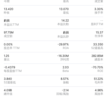
今開
最高
成交量
13.420
13.070
3.30%
昨收
最低
換手率
虧損
14.22
--
本益比動
股利TTM
本益比TTM
97.75M
虧損
15.37
成交額
市淨率
本益比靜
0.00%
-29.97
%
33.350
股息率 TTM
ROA
52週最高
1.25
-16.30M
282.85M
量比
淨利潤
總股本
-0.4379
2.03
-70.70
%
每股盈餘TTM
Beta
ROE
3.840
8.57%
51.22
%
52週最低
振幅
毛利率
4.09B
-2.14
4.96
%
總市值
回報/風險
風險率