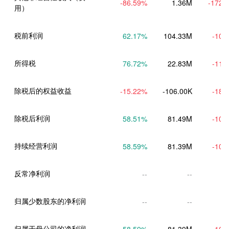
-86.59
%
1.36M
-172.
用）
税前利润
62.17
%
104.33M
-10.
所得税
76.72
%
22.83M
-11.
除税后的权益收益
-15.22
%
-106.00K
-18.
除税后利润
58.51
%
81.49M
-10.
持续经营利润
58.59
%
81.39M
-10.
反常净利润
--
--
归属少数股东的净利润
--
--
归属于母公司的净利润
58.59
%
81.39M
-10.