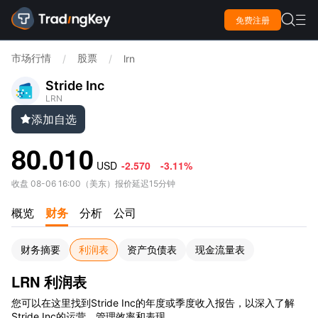

免费注册

市场行情
股票
/
/
lrn
Stride Inc
LRN
添加自选

80.010
USD
-2.570
-3.11%
收盘
08-06 16:00
（
美东
）
报价延迟15分钟
概览
财务
分析
公司
财务摘要
利润表
资产负债表
现金流量表
LRN 利润表
您可以在这里找到Stride Inc的年度或季度收入报告，以深入了解
Stride Inc的运营、管理效率和表现。