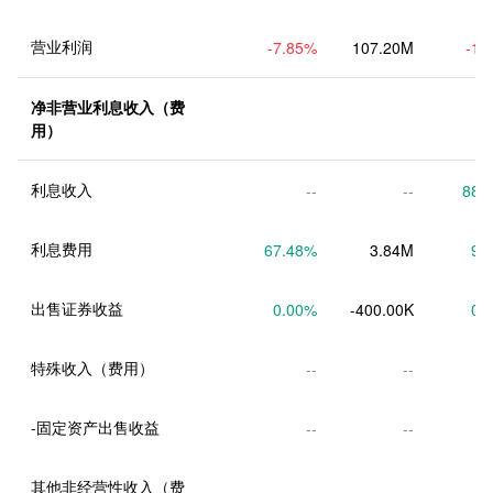
营业利润
-7.85
%
107.20M
-1.
净非营业利息收入（费
用）
利息收入
--
--
88.
利息费用
67.48
%
3.84M
9.
出售证券收益
0.00
%
-400.00K
0.
特殊收入（费用）
--
--
-固定资产出售收益
--
--
其他非经营性收入（费