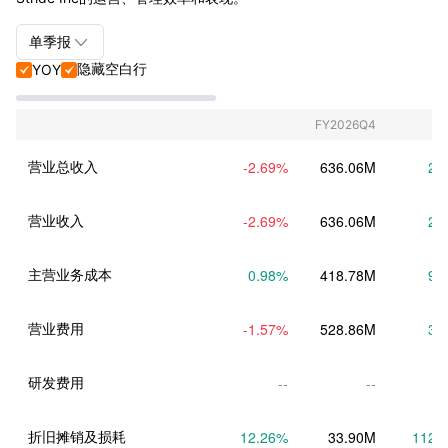

单季报
隐藏空白行
YOY


单季报+年报
单季报
FY2026Q4
年报
营业总收入
-2.69
%
636.06M
2.
营业收入
-2.69
%
636.06M
2.
主营业务成本
0.98
%
418.78M
9.
营业费用
-1.57
%
528.86M
3.
研发费用
--
--
折旧摊销及损耗
12.26
%
33.90M
112.