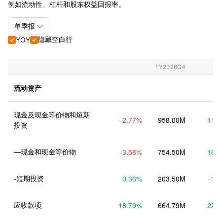
例如流动性、杠杆和股东权益回报率。

单季报
隐藏空白行
YOY


单季报+年报
单季报
FY2026Q4
年报
流动资产
现金及现金等价物和短期
-2.77
%
958.00M
11.
投资
—现金和现金等价物
-3.58
%
754.50M
16.
-短期投资
0.36
%
203.50M
-1.
应收款项
18.79
%
664.79M
22.