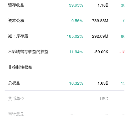
留存收益
39.95
%
1.18B
38.
资本公积
0.56
%
739.83M
0.
减：库存股
185.02
%
292.09M
86.
不影响留存收益的损益
11.94
%
-59.00K
-18.
非控制性权益
--
--
总权益
10.32
%
1.63B
15.
货币单位
--
USD
--
审计意见
--
--
--