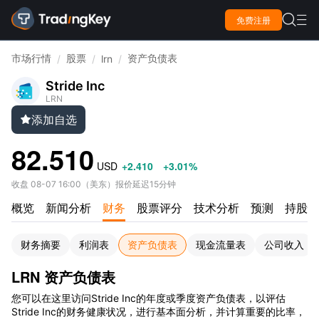

免费注册

市场行情
股票
资产负债表
/
/
lrn
/
Stride Inc
LRN
添加自选

82.510
USD
+2.410
+3.01%
收盘
08-07 16:00
（
美东
）
报价延迟15分钟
概览
新闻分析
财务
股票评分
技术分析
预测
持股情
财务摘要
利润表
资产负债表
现金流量表
公司收入
LRN 资产负债表
您可以在这里访问Stride Inc的年度或季度资产负债表，以评估
Stride Inc的财务健康状况，进行基本面分析，并计算重要的比率，