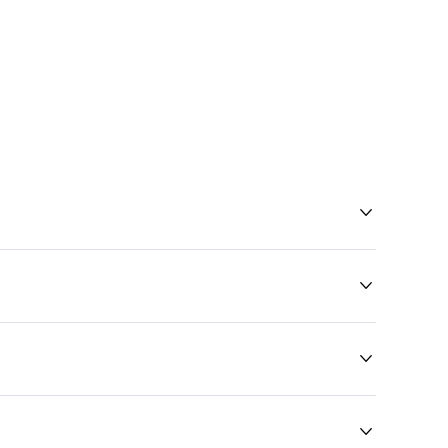



