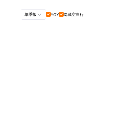

单季报
隐藏空白行
YOY


单季报+年报
单季报
年报