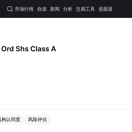
市场行情
自选
新闻
分析
交易工具
选股器

 Ord Shs Class A
机构认同度
风险评估