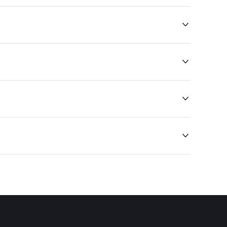



