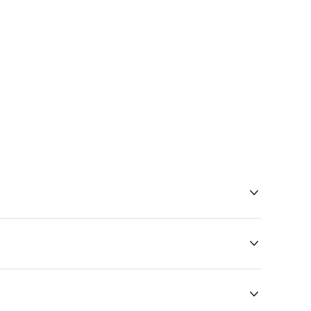


