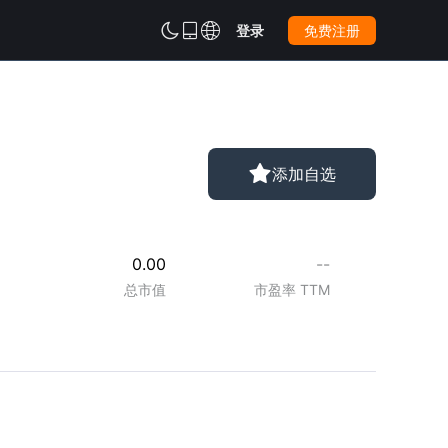



登录
免费注册

添加自选
0.00
--
总市值
市盈率 TTM