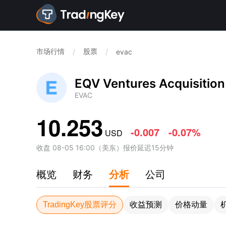
市场行情
股票
/
/
evac
EQV Ventures Acquisition
EVAC
10.253
-0.007
-0.07%
USD
收盘
08-05 16:00
（
美东
）
报价延迟15分钟
概览
财务
分析
公司
TradingKey股票评分
收益预测
价格动量