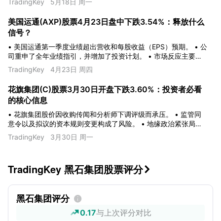
TradingKey
5月18日 周一
态。
美国运通(AXP)股票4月23日盘中下跌3.54%：释放什么
信号？
• 美国运通第一季度业绩超出营收和每股收益（EPS）预期。 • 公
司重申了全年业绩指引，并增加了投资计划。 • 市场反应主要受
业绩展望、宏观不确定性及行业担忧影响。
TradingKey
4月23日 周四
花旗集团(C)股票3月30日开盘下跌3.60%：投资者必看
的核心信息
• 花旗集团股价因收购传闻和分析师下调评级而承压。 • 监管同
意令以及拟议的资本规则变更构成了风险。 • 地缘政治紧张局势
和油价上涨加剧了市场担忧。
TradingKey
3月30日 周一
TradingKey 黑石集团股票评分

黑石集团评分

0.17
与上次评分对比