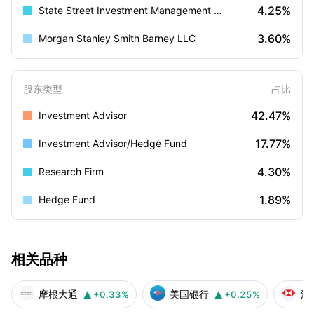
4.25%
State Street Investment Management (US)
3.60%
Morgan Stanley Smith Barney LLC
股东类型
占比
42.47%
Investment Advisor
17.77%
Investment Advisor/Hedge Fund
4.30%
Research Firm
1.89%
Hedge Fund
相关品种
摩根大通
美国银行
汇
+0.33%
+0.25%

