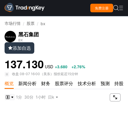

免费注册

市场行情
股票
/
/
bx
黑石集团
BX
添加自选

137.130
USD
+3.680
+2.76%
收盘
08-07 16:00
（
美东
）
报价延迟15分钟
概览
新闻分析
财务
股票评分
技术分析
预测
持股情

1分
30分
1小时
日k