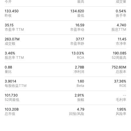
今开
最高
成交量
133.450
134.620
0.54%
昨收
最低
换手率
35.15
16.59
4.740
市盈率 TTM
市盈率动
股息TTM
263.07M
37.17
11.45
成交额
市盈率静
市净率
3.46%
13.03
%
190.085
股息率 TTM
ROA
52周最高
0.88
2.78B
752.60M
量比
净利润
总股本
3.9014
1.60
37.36
%
每股收益TTM
Beta
ROE
101.730
2.91%
--
52周最低
振幅
毛利率
103.20B
4.79
1.95
%
总市值
回报/风险
风险率