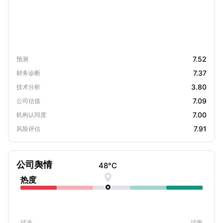
7.52
预测
7.37
财务诊断
3.80
技术分析
7.09
公司估值
7.00
机构认同度
7.91
风险评估
公司舆情
48
°C

热度
过冷
过热