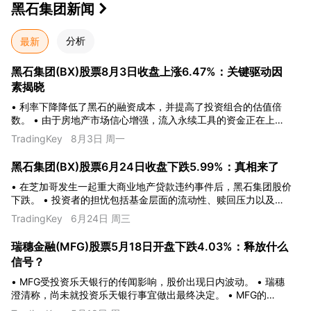
黑石集团
新闻

最新
分析
黑石集团(BX)股票8月3日收盘上涨6.47%：关键驱动因
素揭晓
• 利率下降降低了黑石的融资成本，并提高了投资组合的估值倍
数。 • 由于房地产市场信心增强，流入永续工具的资金正在上
升。 • 向私人财富和保险渠道的拓展使该公司的资本基础更加多
TradingKey
8月3日 周一
元化。
黑石集团(BX)股票6月24日收盘下跌5.99%：真相来了
• 在芝加哥发生一起重大商业地产贷款违约事件后，黑石集团股价
下跌。 • 投资者的担忧包括基金层面的流动性、赎回压力以及高
企的人工智能基础设施债务。 • 第二季度营收预测未能抵消市场
TradingKey
6月24日 周三
对退出市场活动缓慢的担忧。
瑞穗金融(MFG)股票5月18日开盘下跌4.03%：释放什么
信号？
• MFG受投资乐天银行的传闻影响，股价出现日内波动。 • 瑞穗
澄清称，尚未就投资乐天银行事宜做出最终决定。 • MFG的
MACD显示买入信号，RSI处于中性，Williams %R处于超卖状