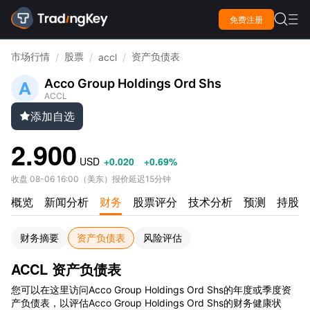

免费注册

市场行情
股票
资产负债表
/
/
accl
/
Acco Group Holdings Ord Shs
ACCL
添加自选

2.900
USD
+0.020
+0.69%
收盘
08-06 16:00
（
美东
）
报价延迟15分钟
概览
新闻分析
财务
股票评分
技术分析
预测
持股情
财务摘要
资产负债表
风险评估
ACCL 资产负债表
您可以在这里访问Acco Group Holdings Ord Shs的年度或季度资
产负债表，以评估Acco Group Holdings Ord Shs的财务健康状