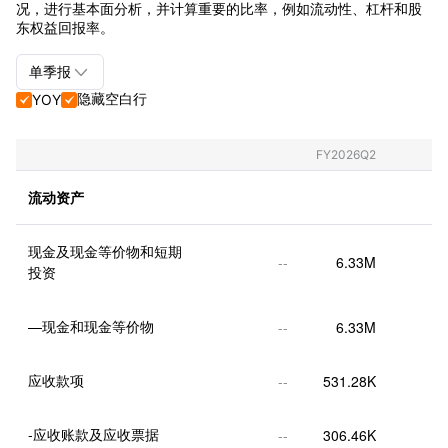
况，进行基本面分析，并计算重要的比率，例如流动性、杠杆和股
东权益回报率。

单季报
隐藏空白行
YOY


单季报+年报
单季报
FY2026Q2
年报
流动资产
现金及现金等价物和短期
--
6.33M
投资
—现金和现金等价物
--
6.33M
应收款项
--
531.28K
-应收账款及应收票据
--
306.46K