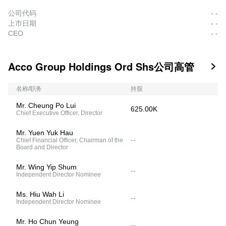
公司代码
- -
上市日期
- -
CEO
- -
Acco Group Holdings Ord Shs公司高管

名称/职务
持股
Mr. Cheung Po Lui
625.00K
Chief Executive Officer, Director
Mr. Yuen Yuk Hau
--
Chief Financial Officer, Chairman of the
Board and Director
Mr. Wing Yip Shum
--
Independent Director Nominee
Ms. Hiu Wah Li
--
Independent Director Nominee
Mr. Ho Chun Yeung
--