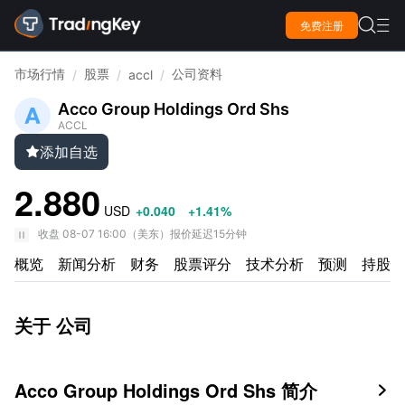

免费注册

市场行情
股票
公司资料
/
/
accl
/
Acco Group Holdings Ord Shs
ACCL
添加自选

2.880
USD
+0.040
+1.41%
收盘
08-07 16:00
（
美东
）
报价延迟15分钟
概览
新闻分析
财务
股票评分
技术分析
预测
持股情
关于 公司
Acco Group Holdings Ord Shs 简介
