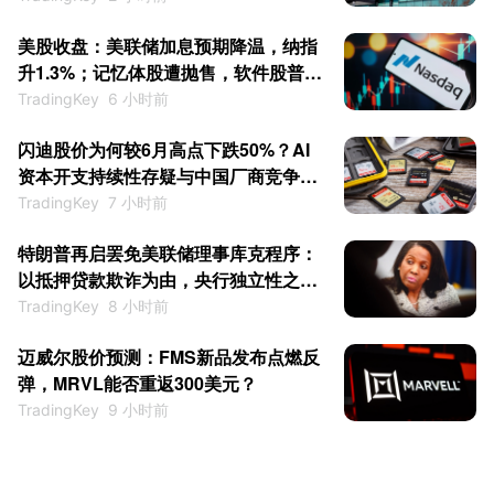
美股收盘：美联储加息预期降温，纳指
升1.3%；记忆体股遭抛售，软件股普
涨；SpaceX暴升15.83%
TradingKey
6 小时前
闪迪股价为何较6月高点下跌50%？AI
资本开支持续性存疑与中国厂商竞争力
提升
TradingKey
7 小时前
特朗普再启罢免美联储理事库克程序：
以抵押贷款欺诈为由，央行独立性之争
再度升级
TradingKey
8 小时前
迈威尔股价预测：FMS新品发布点燃反
弹，MRVL能否重返300美元？
TradingKey
9 小时前