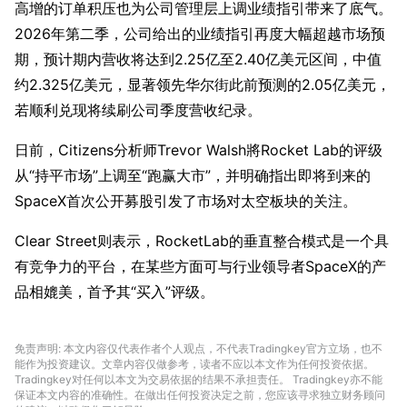
高增的订单积压也为公司管理层上调业绩指引带来了底气。
2026年第二季，公司给出的业绩指引再度大幅超越市场预
期，预计期内营收将达到2.25亿至2.40亿美元区间，中值
约2.325亿美元，显著领先华尔街此前预测的2.05亿美元，
若顺利兑现将续刷公司季度营收纪录。
日前，Citizens分析师Trevor Walsh將Rocket Lab的评级
从“持平市场”上调至“跑赢大市”，并明确指出即将到来的
SpaceX首次公开募股引发了市场对太空板块的关注。
Clear Street则表示，RocketLab的垂直整合模式是一个具
有竞争力的平台，在某些方面可与行业领导者SpaceX的产
品相媲美，首予其“买入”评级。
免责声明: 本文内容仅代表作者个人观点，不代表Tradingkey官方立场，也不
能作为投资建议。文章内容仅做参考，读者不应以本文作为任何投资依据。
Tradingkey对任何以本文为交易依据的结果不承担责任。 Tradingkey亦不能
保证本文内容的准确性。在做出任何投资决定之前，您应该寻求独立财务顾问