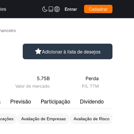
ões



Entrar
Cadastrar
nanceiro

Adicionar à lista de desejos
5.75B
Perda
Valor de mercado
P/L TTM
a
Previsão
Participação
Dividendo
Perfil
arações
Avaliação de Empresas
Avaliação de Risco