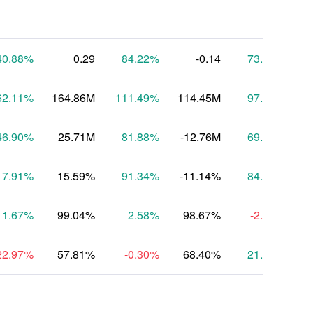
40.88
%
0.29
84.22
%
-0.14
73.55
%
62.11
%
164.86M
111.49
%
114.45M
97.54
%
46.90
%
25.71M
81.88
%
-12.76M
69.70
%
-
17.91
%
15.59%
91.34
%
-11.14%
84.65
%
-
1.67
%
99.04%
2.58
%
98.67%
-2.17
%
22.97
%
57.81%
-0.30
%
68.40%
21.46
%