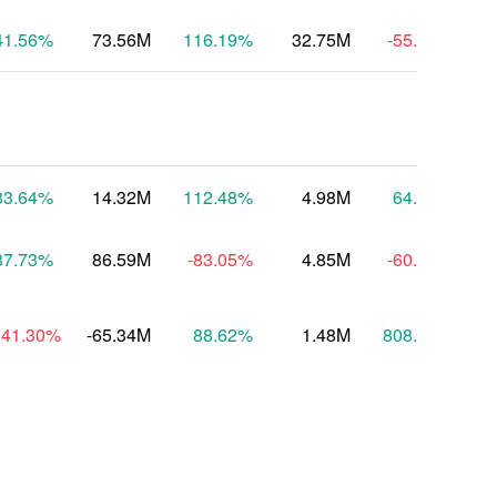
41.56
%
73.56M
116.19
%
32.75M
-55.69
%
33.64
%
14.32M
112.48
%
4.98M
64.51
%
-
87.73
%
86.59M
-83.05
%
4.85M
-60.64
%
141.30
%
-65.34M
88.62
%
1.48M
808.19
%