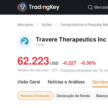
Mercad

Mercados
/
Ações
/
Farmacêuticos e Pesquisa Mé
Travere Therapeutics Inc
TVTX
62.223
-0.227
-0.36%
USD
Horário de mercado
（
ET
）
Cotações atrasadas em 15 mi
Visão Geral
Notícias e Análises
Serviço
Resumo Financeiro
Declaração de Renda
Balanço