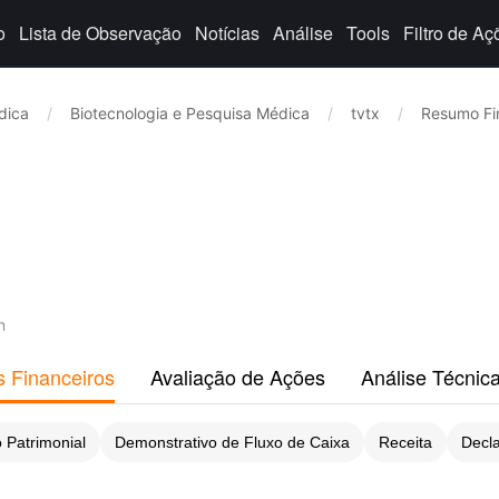
o
Lista de Observação
Notícias
Análise
Tools
Filtro de Aç
dica
/
Biotecnologia e Pesquisa Médica
/
tvtx
/
Resumo Fi
n
s Financeiros
Avaliação de Ações
Análise Técnic
 Patrimonial
Demonstrativo de Fluxo de Caixa
Receita
Decl