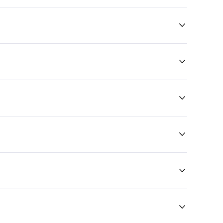





