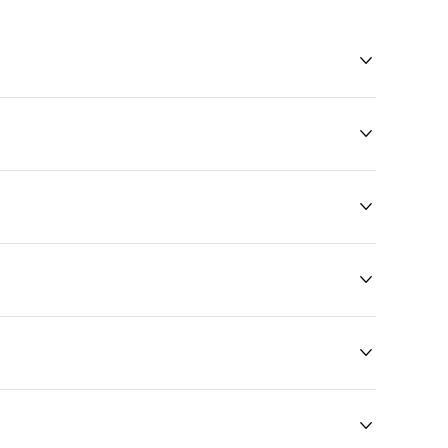





