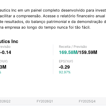
eutics Inc em um painel completo desenvolvido para invest
 facilitar a compreensão. Acesse o relatório financeiro a
de resultados, do balanço patrimonial e da demonstração d
a empresa ao longo do tempo nunca foi tão fácil.
tics Inc
revisão
Receita
/
Previsão
/
-0.14
169.58M
/
159.59M
(YoY)
EPS
(YoY)
73M
-0.29
%
92.97%
2026Q2
FY2026Q1
FY2025Q4