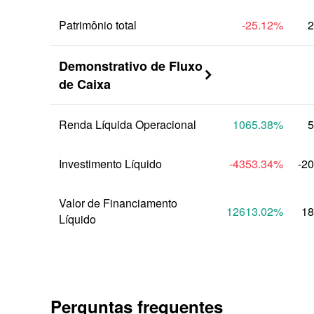
Patrimônio total
-25.12
%
2
Demonstrativo de Fluxo 

de Caixa
Renda Líquida Operacional
1065.38
%
5
Investimento Líquido
-4353.34
%
-2
Valor de Financiamento 
12613.02
%
18
Líquido
Perguntas frequentes