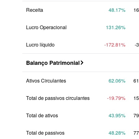
Receita
48.17
%
16
Lucro Operacional
131.26
%
Lucro líquido
-172.81
%
-
Balanço Patrimonial

Ativos Circulantes
62.06
%
61
Total de passivos circulantes
-19.79
%
15
Total de ativos
43.95
%
79
Total de passivos
48.28
%
77