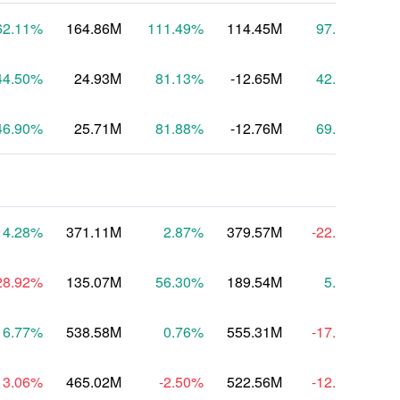
62.11
%
164.86M
111.49
%
114.45M
97.54
%
44.50
%
24.93M
81.13
%
-12.65M
42.15
%
-
46.90
%
25.71M
81.88
%
-12.76M
69.70
%
-
14.28
%
371.11M
2.87
%
379.57M
-22.22
%
3
28.92
%
135.07M
56.30
%
189.54M
5.33
%
1
6.77
%
538.58M
0.76
%
555.31M
-17.29
%
5
13.06
%
465.02M
-2.50
%
522.56M
-12.47
%
5