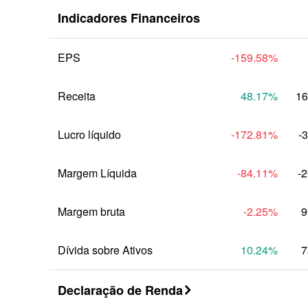
Indicadores Financeiros
Anual
EPS
-159.58
%
Receita
48.17
%
16
Lucro líquido
-172.81
%
-
Margem Líquida
-84.11
%
-
Margem bruta
-2.25
%
9
Dívida sobre Ativos
10.24
%
7
Declaração de Renda
