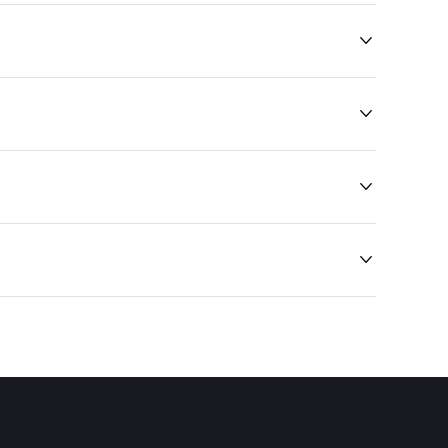



