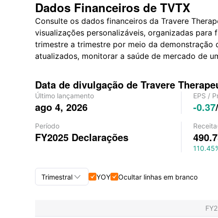
Dados Financeiros de TVTX
Consulte os dados financeiros da Travere Therap
visualizações personalizáveis, organizadas para
trimestre a trimestre por meio da demonstração 
atualizados, monitorar a saúde de mercado de um
Data de divulgação de Travere Therapeu
Último lançamento
EPS
/
P
ago 4, 2026
-0.37
Período
Receita
FY2025
Declarações
490.
110.45

Trimestral
YOY
Ocultar linhas em branco


Trimestral+Anual
FY
Trimestral