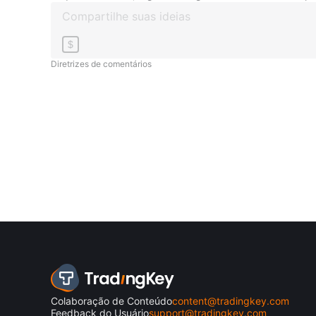
$
Diretrizes de comentários
Colaboração de Conteúdo
content@tradingkey.com
Feedback do Usuário
support@tradingkey.com