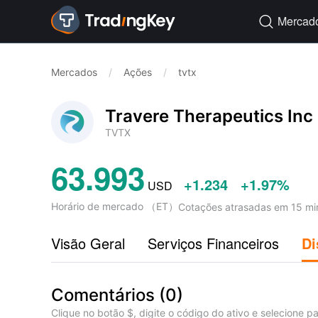
Mercad

Mercados
/
Ações
/
tvtx
Travere Therapeutics Inc
TVTX
63.993
+1.234
+1.97%
USD
Horário de mercado
（
ET
）
Cotações atrasadas em 15 mi
Visão Geral
Serviços Financeiros
Di
Comentários
(
0
)
Clique no botão $, digite o código do ativo e selecione pa