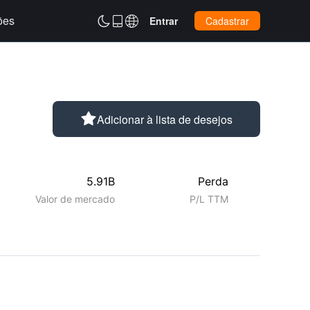
ões



Entrar
Cadastrar

Adicionar à lista de desejos
5.91B
Perda
Valor de mercado
P/L TTM