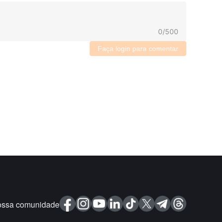
0
/
500
Faça login para comentar
ossa comunidade