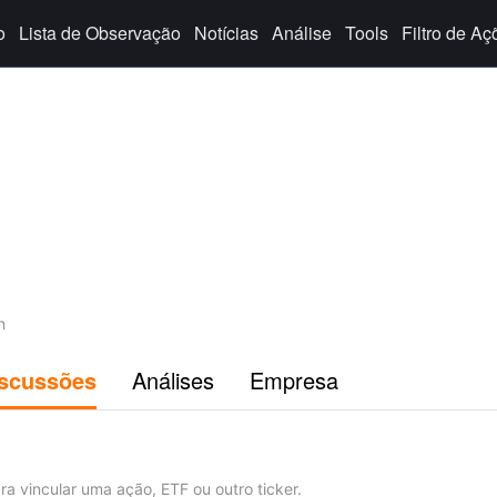
o
Lista de Observação
Notícias
Análise
Tools
Filtro de Aç
n
scussões
Análises
Empresa
ra vincular uma ação, ETF ou outro ticker.