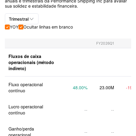
anuais e trimestrais da Performance Shipping Inc para avaliar
sua solidez e estabilidade financeira.

Trimestral
YOY
Ocultar linhas em branco


Trimestral+Anual
Trimestral
FY2026Q1
Anual
Fluxos de caixa 
operacionais (método 
indireto)
Fluxo operacional 
48.00
%
23.00M
-19.
contínuo
Lucro operacional 
--
--
contínuo
Ganho/perda 
--
--
operacional