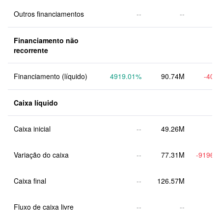
Outros financiamentos
--
--
Financiamento não 
recorrente
Financiamento (líquido)
4919.01
%
90.74M
-40.
Caixa líquido
Caixa inicial
--
49.26M
Variação do caixa
--
77.31M
-9196.
Caixa final
--
126.57M
Fluxo de caixa livre
--
--