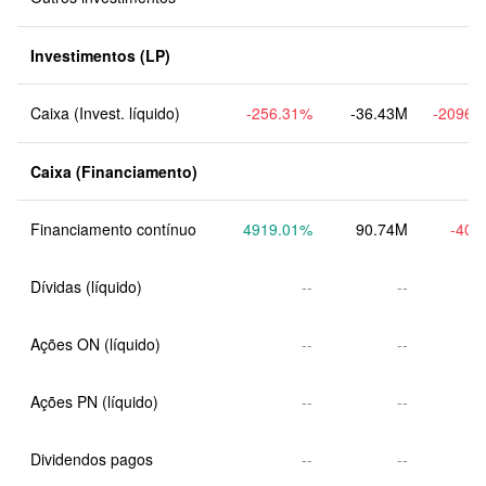
Investimentos (LP)
Caixa (Invest. líquido)
-256.31
%
-36.43M
-2096.
Caixa (Financiamento)
Financiamento contínuo
4919.01
%
90.74M
-40.
Dívidas (líquido)
--
--
Ações ON (líquido)
--
--
Ações PN (líquido)
--
--
Dividendos pagos
--
--