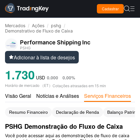

Cadastrar

Mercados
/
Ações
/
pshg
/
Demonstrativo de Fluxo de Caixa
Performance Shipping Inc
PSHG
Adicionar à lista de desejos

1.730
USD
0.000
0.00%
Horário de mercado
（
ET
）
Cotações atrasadas em 15 min
Visão Geral
Notícias e Análises
Serviços Financeiros
A
Resumo Financeiro
Declaração de Renda
Balanço Patrimo
PSHG Demonstração do Fluxo de Caixa
Você pode acessar aqui as demonstrações de fluxo de caixa