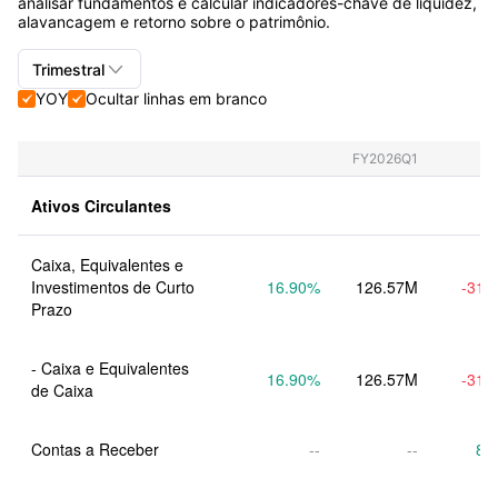
analisar fundamentos e calcular indicadores-chave de liquidez,
alavancagem e retorno sobre o patrimônio.

Trimestral
YOY
Ocultar linhas em branco


Trimestral+Anual
Trimestral
FY2026Q1
Anual
Ativos Circulantes
Caixa, Equivalentes e 
Investimentos de Curto 
16.90
%
126.57M
-31.
Prazo
- Caixa e Equivalentes 
16.90
%
126.57M
-31.
de Caixa
Contas a Receber
--
--
8.