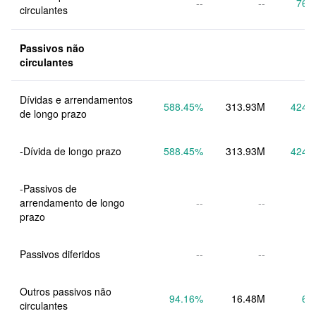
--
--
76.
circulantes
Passivos não 
circulantes
Dívidas e arrendamentos 
588.45
%
313.93M
424.
de longo prazo
-Dívida de longo prazo
588.45
%
313.93M
424.
-Passivos de 
arrendamento de longo 
--
--
prazo
Passivos diferidos
--
--
Outros passivos não 
94.16
%
16.48M
6.
circulantes