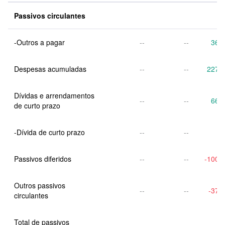
Passivos circulantes
-Outros a pagar
--
--
36.
Despesas acumuladas
--
--
227.
Dívidas e arrendamentos 
--
--
66.
de curto prazo
-Dívida de curto prazo
--
--
Passivos diferidos
--
--
-100.
Outros passivos 
--
--
-37.
circulantes
Total de passivos 