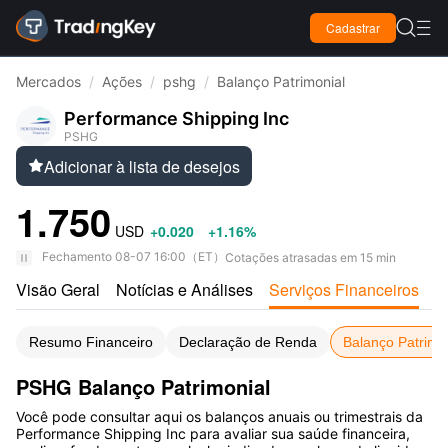

Cadastrar

Mercados
/
Ações
/
pshg
/
Balanço Patrimonial
Performance Shipping Inc
PSHG
Adicionar à lista de desejos

1.750
USD
+0.020
+1.16%
Fechamento
08-07 16:00
（
ET
）
Cotações atrasadas em 15 min
Visão Geral
Notícias e Análises
Serviços Financeiros
A
Resumo Financeiro
Declaração de Renda
Balanço Patrimo
PSHG Balanço Patrimonial
Você pode consultar aqui os balanços anuais ou trimestrais da
Performance Shipping Inc para avaliar sua saúde financeira,