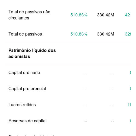
Total de passivos não 
510.86
%
330.42M
421.
circulantes
Total de passivos
510.86
%
330.42M
328.
Patrimônio líquido dos 
acionistas
Capital ordinário
--
--
0.
Capital preferencial
--
--
0.
Lucros retidos
--
--
18.
Reservas de capital
--
--
0.