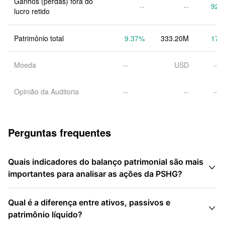
Ganhos (perdas) fora do 
--
--
92.
lucro retido
Patrimônio total
9.37
%
333.20M
17.
Moeda
--
USD
--
Opinião da Auditoria
--
--
--
Perguntas frequentes
Quais indicadores do balanço patrimonial são mais

importantes para analisar as ações da PSHG?
Qual é a diferença entre ativos, passivos e

patrimônio líquido?