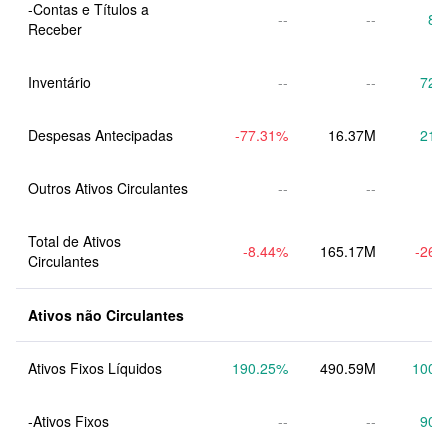
-Contas e Títulos a 
--
--
8.
Receber
Inventário
--
--
72.
Despesas Antecipadas
-77.31
%
16.37M
21.
Outros Ativos Circulantes
--
--
Total de Ativos 
-8.44
%
165.17M
-26.
Circulantes
Ativos não Circulantes
Ativos Fixos Líquidos
190.25
%
490.59M
100.
-Ativos Fixos
--
--
90.