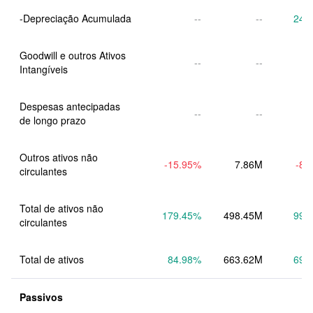
--
--
24.
Goodwill e outros Ativos 
--
--
Intangíveis
Despesas antecipadas 
--
--
de longo prazo
Outros ativos não 
-15.95
%
7.86M
-8.
circulantes
Total de ativos não 
179.45
%
498.45M
99.
circulantes
Total de ativos
84.98
%
663.62M
69.
Passivos