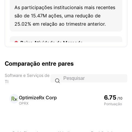
As participações institucionais mais recentes
são de 15.47M ações, uma redução de
25.02% em relação ao trimestre anterior.
Baixa Atividade de Mercado
A empresa tem menor interesse dos
investidores, com uma taxa de giro de 20
Comparação entre pares
dias de -0.32.
Software e Serviços de

TI
6.75
OptimizeRx Corp
/10
OPRX
Pontuação