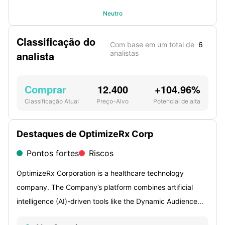
Neutro
Classificação do
Com base em um total de
6
analista
analistas
Comprar
12.400
+104.96%
Classificação Atual
Preço-Alvo
Potencial de alta
Destaques de OptimizeRx Corp
Pontos fortes
Riscos
OptimizeRx Corporation is a healthcare technology
company. The Company’s platform combines artificial
intelligence (AI)-driven tools like the Dynamic Audience
Activation Platform (DAAP) and Micro-Neighborhood