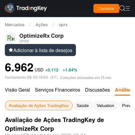

Cadastrar

Mercados
/
Ações
/
oprx
OptimizeRx Corp
OPRX
Adicionar à lista de desejos

6.962
USD
+0.112
+1.64%
Fechamento
08-05 16:00
（
ET
）
Cotações atrasadas em 15 min
Visão Geral
Serviços Financeiros
Discussões
Análises
Avaliação de Ações TradingKey
Saúde
Valuation
Previs
Avaliação de Ações TradingKey de
OptimizeRx Corp