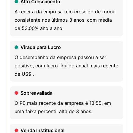
Alto Crescimento
Targeting (MNT) to deliver timely, relevant, and hyper-
local engagement. Its DAAP generates dynamic
A receita da empresa tem crescido de forma
audiences with predictive analytics via machine learning
consistente nos últimos 3 anos, com média
methods. MNT creates consumer audiences using a
de 53.00% ano a ano.
privacy-first process. Its principal solutions include
Audience Development: DAAP and MNT, Audience
Virada para Lucro
Profiling: Profiler, Audience Activation and Media
O desempenho da empresa passou a ser
Execution, Pharmacy Alerts, and Financial Messaging. Its
positivo, com lucro líquido anual mais recente
Financial Messaging provides prescribers visibility to
de US$ .
branded copay offers for patients directly within their
electronic health record (EHR) systems and electronic
Sobreavaliada
prescribing (ERx) platforms. Its platform consists of a
unified data intelligence technology stack, multiple cloud-
O PE mais recente da empresa é 18.55, em
based data warehouses, and in-house applications and
uma faixa percentil alta de 3 anos.
application programming interface layers.
Venda Institucional