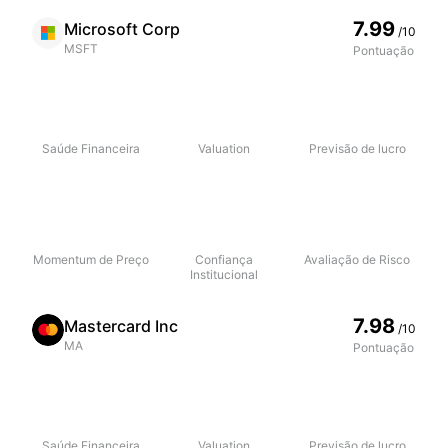
7.99
Microsoft Corp
/10
MSFT
Pontuação
Saúde Financeira
Valuation
Previsão de lucro
Momentum de Preço
Confiança
Avaliação de Risco
Institucional
7.98
Mastercard Inc
/10
MA
Pontuação
Saúde Financeira
Valuation
Previsão de lucro