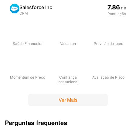
7.86
Salesforce Inc
/10
CRM
Pontuação
Saúde Financeira
Valuation
Previsão de lucro
Momentum de Preço
Confiança
Avaliação de Risco
Institucional
Ver Mais
Perguntas frequentes