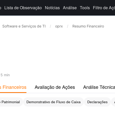
o
Lista de Observação
Notícias
Análise
Tools
Filtro de Aç
Software e Serviços de TI
/
oprx
/
Resumo Financeiro
15 min
s Financeiros
Avaliação de Ações
Análise Técnic
 Patrimonial
Demonstrativo de Fluxo de Caixa
Declarações