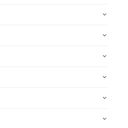





