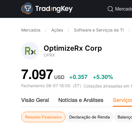
Mercad

Mercados
/
Ações
/
Software e Serviços de TI
/
OptimizeRx Corp
OPRX
7.097
+0.357
+5.30%
USD
Fechamento
08-07 16:00
（
ET
）
Cotações atrasadas em 
Visão Geral
Notícias e Análises
Serviço
Resumo Financeiro
Declaração de Renda
Balanço