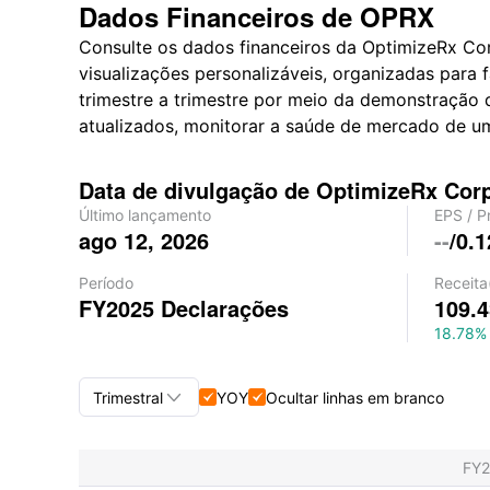
Dados Financeiros de OPRX
Consulte os dados financeiros da OptimizeRx Cor
visualizações personalizáveis, organizadas para
trimestre a trimestre por meio da demonstração 
atualizados, monitorar a saúde de mercado de um
Data de divulgação de OptimizeRx Cor
Último lançamento
EPS
/
P
ago 12, 2026
--
/
0.1
Período
Receita
FY2025
Declarações
109.
18.78%

Trimestral
YOY
Ocultar linhas em branco


Trimestral+Anual
FY
Trimestral