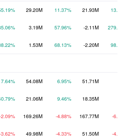
55.19
%
29.20M
11.37
%
21.93M
13.91
%
85.06
%
3.19M
57.96
%
-2.11M
279.61
%
38.22
%
1.53M
68.13
%
-2.20M
98.12
%
-
17.64
%
54.08M
6.95
%
51.71M
--
40.79
%
21.06M
9.46
%
18.35M
--
-2.09
%
169.26M
-4.88
%
167.77M
-6.66
%
1
-3.62
%
49.98M
-4.33
%
51.50M
-4.67
%