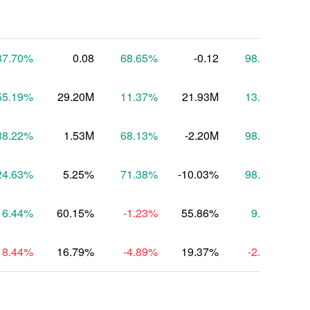
37.70
%
0.08
68.65
%
-0.12
98.18
%
55.19
%
29.20M
11.37
%
21.93M
13.91
%
38.22
%
1.53M
68.13
%
-2.20M
98.12
%
-
24.63
%
5.25%
71.38
%
-10.03%
98.35
%
6.44
%
60.15%
-1.23
%
55.86%
9.13
%
18.44
%
16.79%
-4.89
%
19.37%
-2.97
%