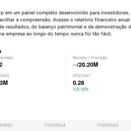
p em um painel completo desenvolvido para investidores. 
 facilitar a compreensão. Acesse o relatório financeiro a
de resultados, do balanço patrimonial e da demonstração d
a empresa ao longo do tempo nunca foi tão fácil.
p
revisão
Receita
/
Previsão
2
--
/
20.20M
(YoY)
EPS
(YoY)
43M
0.28
125.16%
2026Q1
FY2025Q4
FY2025Q3