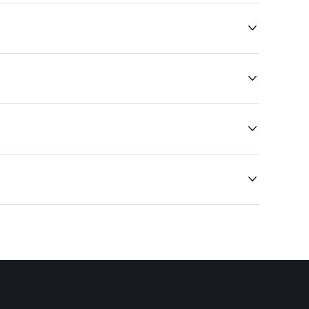



