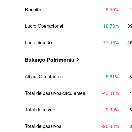
Receita
-9.50
%
1
Lucro Operacional
118.73
%
3
Lucro líquido
77.49
%
-4
Balanço Patrimonial

Ativos Circulantes
8.61
%
5
Total de passivos circulantes
-43.01
%
1
Total de ativos
-0.30
%
16
Total de passivos
-26.88
%
3