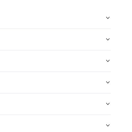





