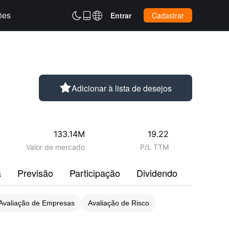
ões



Entrar
Cadastrar

Adicionar à lista de desejos
133.14M
19.22
Valor de mercado
P/L TTM
a
Previsão
Participação
Dividendo
Perfil
Avaliação de Empresas
Avaliação de Risco