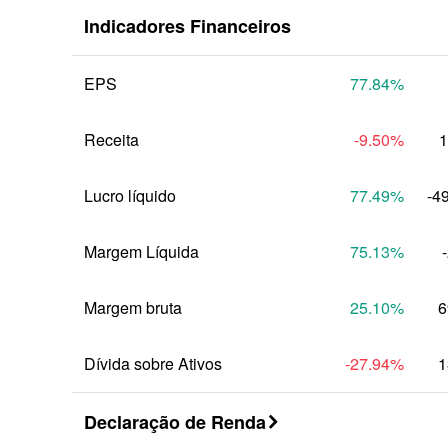
Indicadores Financeiros
Anual
EPS
77.84
%
Receita
-9.50
%
1
Lucro líquido
77.49
%
-4
Margem Líquida
75.13
%
Margem bruta
25.10
%
6
Dívida sobre Ativos
-27.94
%
1
Declaração de Renda
