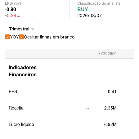
EPS
(YoY)
Classificação do analista
-0.80
BUY
-0.34%
2026/08/07

Trimestral
YOY
Ocultar linhas em branco


Trimestral+Anual
Trimestral
FY2026Q1
Anual
Indicadores 
Financeiros
EPS
--
-0.41
Receita
--
2.35M
Lucro líquido
--
-6.92M