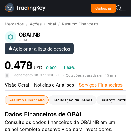

Cadastrar

Mercados
/
Ações
/
obai
/
Resumo Financeiro
OBAI.NB
OBAI
Adicionar à lista de desejos

0.478
USD
+0.009
+1.83%
Fechamento
08-07 16:00
（
ET
）
Cotações atrasadas em 15 min
Visão Geral
Notícias e Análises
Serviços Financeiros
A
Resumo Financeiro
Declaração de Renda
Balanço Patrimo
Dados Financeiros de OBAI
Consulte os dados financeiros da OBAI.NB em um
painel completo desenvolvido para investidores.