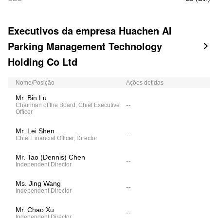
Executivos da empresa Huachen AI
Parking Management Technology

Holding Co Ltd
Nome/Posição
Ações detidas
Mr. Bin Lu
--
Chairman of the Board, Chief Executive
Officer
Mr. Lei Shen
--
Chief Financial Officer, Director
Mr. Tao (Dennis) Chen
--
Independent Director
Ms. Jing Wang
--
Independent Director
Mr. Chao Xu
--
Independent Director