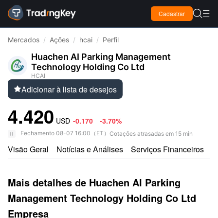

Cadastrar

Mercados
/
Ações
/
hcai
/
Perfil
Huachen AI Parking Management
Technology Holding Co Ltd
HCAI
Adicionar à lista de desejos

4.420
USD
-0.170
-3.70%
Fechamento
08-07 16:00
（
ET
）
Cotações atrasadas em 15 min
Visão Geral
Notícias e Análises
Serviços Financeiros
A
Mais detalhes de Huachen AI Parking
Management Technology Holding Co Ltd
Empresa