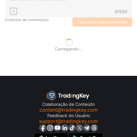
0
/
500
$
Diretrizes de comentários
Faça login para comentar
Carregando...
Colaboração de Conteúdo
content@tradingkey.com
Feedback do Usuário
support@tradingkey.com