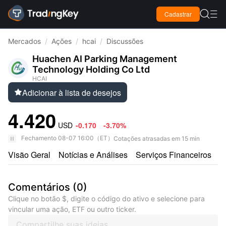

Cadastrar

Mercados
/
Ações
/
hcai
/
Discussões
Huachen AI Parking Management
Technology Holding Co Ltd
HCAI
Adicionar à lista de desejos

4.420
USD
-0.170
-3.70%
Fechamento
08-07 16:00
（
ET
）
Cotações atrasadas em 15 min
Visão Geral
Notícias e Análises
Serviços Financeiros
A
Comentários
(
0
)
Clique no botão $, digite o código do ativo e selecione para
vincular uma ação, ETF ou outro ticker.