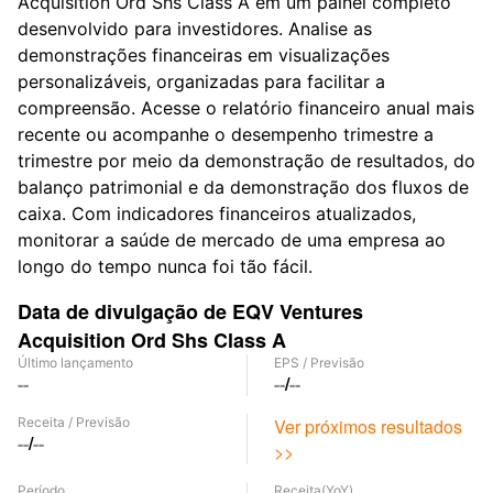
Acquisition Ord Shs Class A em um painel completo
desenvolvido para investidores. Analise as
demonstrações financeiras em visualizações
personalizáveis, organizadas para facilitar a
compreensão. Acesse o relatório financeiro anual mais
recente ou acompanhe o desempenho trimestre a
trimestre por meio da demonstração de resultados, do
balanço patrimonial e da demonstração dos fluxos de
caixa. Com indicadores financeiros atualizados,
monitorar a saúde de mercado de uma empresa ao
longo do tempo nunca foi tão fácil.
Data de divulgação de EQV Ventures
Acquisition Ord Shs Class A
Último lançamento
EPS
/
Previsão
--
--
/
--
Receita
/
Previsão
Ver próximos resultados
--
/
--
>>
Período
Receita
(YoY)