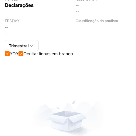
Declarações
--
--
EPS
(YoY)
Classificação do analista
--
--
--

Trimestral
YOY
Ocultar linhas em branco


Trimestral+Anual
Trimestral
Anual