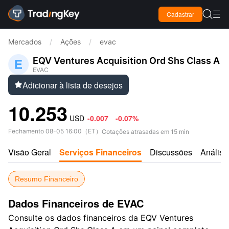

Cadastrar

Mercados
/
Ações
/
evac
EQV Ventures Acquisition Ord Shs Class A
EVAC
Adicionar à lista de desejos

10.253
USD
-0.007
-0.07%
Fechamento
08-05 16:00
（
ET
）
Cotações atrasadas em 15 min
Visão Geral
Serviços Financeiros
Discussões
Análise
Resumo Financeiro
Dados Financeiros de EVAC
Consulte os dados financeiros da EQV Ventures