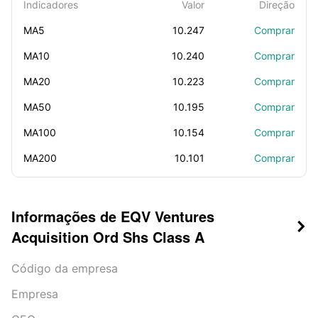
Indicadores
Valor
Direção
MA5
10.247
Comprar
MA10
10.240
Comprar
MA20
10.223
Comprar
MA50
10.195
Comprar
MA100
10.154
Comprar
MA200
10.101
Comprar
Informações de EQV Ventures

Acquisition Ord Shs Class A
Código da empresa
Empresa