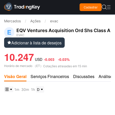

Cadastrar

Mercados
/
Ações
/
evac
EQV Ventures Acquisition Ord Shs Class A
EVAC
Adicionar à lista de desejos

10.247
USD
-0.003
-0.03%
Horário de mercado
（
ET
）
Cotações atrasadas em 15 min
Visão Geral
Serviços Financeiros
Discussões
Análises
1m
30m
1h
D