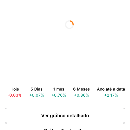
Hoje
5 Dias
1 mês
6 Meses
Ano até a data
-0.03%
+0.07%
+0.76%
+0.86%
+2.17%
Ver gráfico detalhado