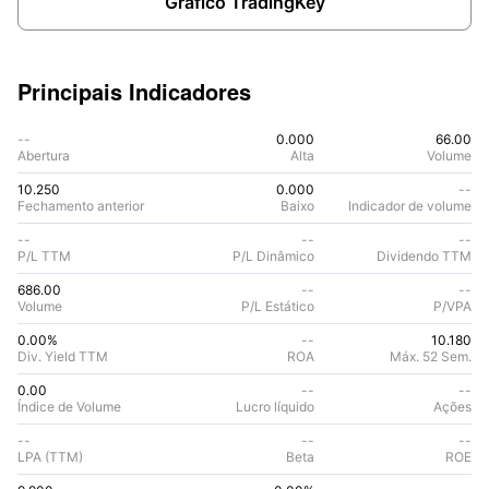
Gráfico TradingKey
Principais Indicadores
--
0.000
66.00
Abertura
Alta
Volume
10.250
0.000
--
Fechamento anterior
Baixo
Indicador de volume
--
--
--
P/L TTM
P/L Dinâmico
Dividendo TTM
686.00
--
--
Volume
P/L Estático
P/VPA
0.00%
--
10.180
Div. Yield TTM
ROA
Máx. 52 Sem.
0.00
--
--
Índice de Volume
Lucro líquido
Ações
--
--
--
LPA (TTM)
Beta
ROE