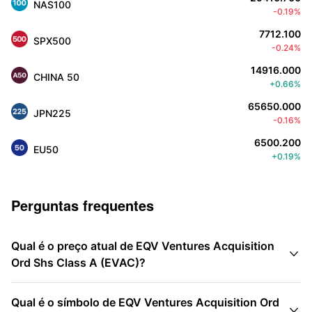
NAS100
-0.19%
7712.100
SPX500
-0.24%
14916.000
CHINA 50
+0.66%
65650.000
JPN225
-0.16%
6500.200
EU50
+0.19%
Perguntas frequentes
Qual é o preço atual de EQV Ventures Acquisition

Ord Shs Class A (EVAC)?
Qual é o símbolo de EQV Ventures Acquisition Ord
