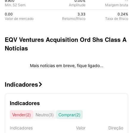
9.900
0.00%
--
Mín. 52 Sem.
Amplitude
Margem bruta
0.00
3.33
0.24
%
Valor de mercado
Retorno/Risco
Taxa de Risco
EQV Ventures Acquisition Ord Shs Class A
Notícias
Mais notícias em breve, fique ligado...
Indicadores

Indicadores
Vender(2)
Neutro(3)
Comprar(2)
Indicadores
Valor
Direção